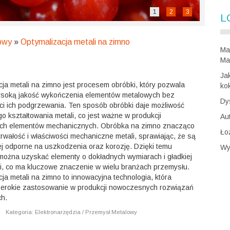
1
2
3
L
owy
»
Optymalizacja metali na zimno
Ma
Ma
Ja
ja metali na zimno jest procesem obróbki, który pozwala
ko
soką jakość wykończenia elementów metalowych bez
Dy
ci ich podgrzewania. Ten sposób obróbki daje możliwość
o kształtowania metali, co jest ważne w produkcji
Au
ch elementów mechanicznych. Obróbka na zimno znacząco
Ło
rwałość i właściwości mechaniczne metali, sprawiając, że są
ej odporne na uszkodzenia oraz korozję. Dzięki temu
Wy
można uzyskać elementy o dokładnych wymiarach i gładkiej
i, co ma kluczowe znaczenie w wielu branżach przemysłu.
ja metali na zimno to innowacyjna technologia, która
zerokie zastosowanie w produkcji nowoczesnych rozwiązań
ch.
|
Kategoria: Elektronarzędzia / Przemysł Metalowy