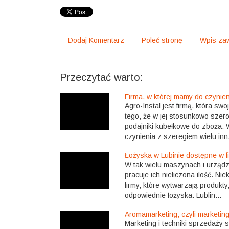
Dodaj Komentarz
Poleć stronę
Wpis zaw
Przeczytać warto:
Firma, w której mamy do czynien
Agro-Instal jest firmą, która sw
tego, że w jej stosunkowo szero
podajniki kubełkowe do zboża. 
czynienia z szeregiem wielu inn.
Łożyska w Lubinie dostępne w f
W tak wielu maszynach i urządze
pracuje ich nieliczona ilość. N
firmy, które wytwarzają produkt
odpowiednie łożyska. Lublin...
Aromamarketing, czyli marketi
Marketing i techniki sprzedaży s