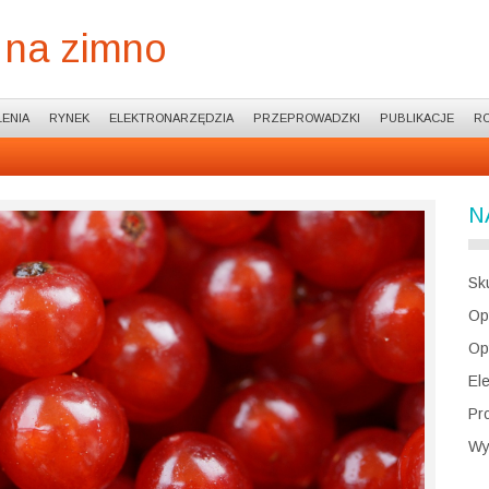
 na zimno
ENIA
RYNEK
ELEKTRONARZĘDZIA
PRZEPROWADZKI
PUBLIKACJE
R
N
Sk
Op
Op
El
Pr
Wy