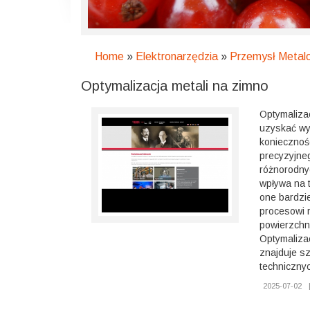
Home
»
Elektronarzędzia
»
Przemysł Metal
Optymalizacja metali na zimno
Optymalizac
uzyskać wy
koniecznoś
precyzyjneg
różnorodny
wpływa na t
one bardzi
procesowi 
powierzchn
Optymalizac
znajduje s
techniczny
2025-07-02