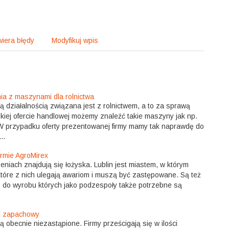
iera błędy
Modyfikuj wpis
ia z maszynami dla rolnictwa
oją działalnością związana jest z rolnictwem, a to za sprawą
kiej ofercie handlowej możemy znaleźć takie maszyny jak np.
W przypadku oferty prezentowanej firmy mamy tak naprawdę do
..
irmie AgroMirex
niach znajdują się łożyska. Lublin jest miastem, w którym
iektóre z nich ulegają awariom i muszą być zastępowane. Są też
y, do wyrobu których jako podzespoły także potrzebne są
ng zapachowy
ą obecnie niezastąpione. Firmy prześcigają się w ilości