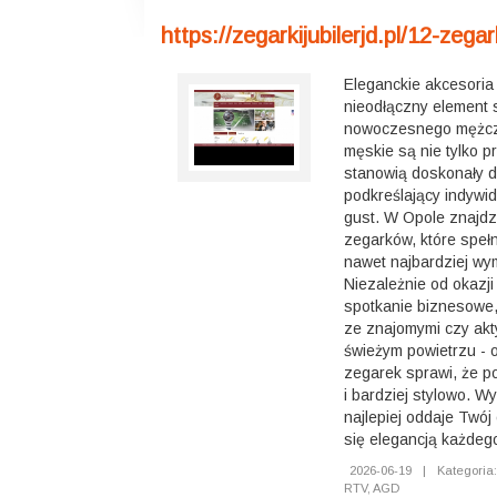
https://zegarkijubilerjd.pl/12-zegar
Eleganckie akcesoria
nieodłączny element s
nowoczesnego mężcz
męskie są nie tylko p
stanowią doskonały 
podkreślający indywid
gust. W Opole znajdz
zegarków, które speł
nawet najbardziej wy
Niezależnie od okazji 
spotkanie biznesowe,
ze znajomymi czy ak
świeżym powietrzu - 
zegarek sprawi, że p
i bardziej stylowo. W
najlepiej oddaje Twój 
się elegancją każdego
2026-06-19
|
Kategoria:
RTV, AGD