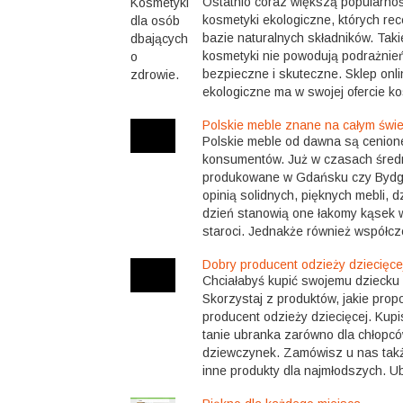
Ostatnio coraz większą popularnoś
kosmetyki ekologiczne, których rec
bazie naturalnych składników. Taki
kosmetyki nie powodują podrażnień,
bezpieczne i skuteczne. Sklep onli
ekologiczne ma w swojej ofercie ko
Polskie meble znane na całym świe
Polskie meble od dawna są cenion
konsumentów. Już w czasach śred
produkowane w Gdańsku czy Bydgo
opinią solidnych, pięknych mebli, d
dzień stanowią one łakomy kąsek 
staroci. Jednakże również współcze
Dobry producent odzieży dziecięcej
Chciałabyś kupić swojemu dziecku
Skorzystaj z produktów, jakie propo
producent odzieży dziecięcej. Kupis
tanie ubranka zarówno dla chłopców
dziewczynek. Zamówisz u nas takż
inne produkty dla najmłodszych. Ub