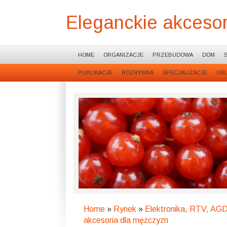
Eleganckie akcesor
HOME
ORGANIZACJE
PRZEBUDOWA
DOM
PUBLIKACJE
ROZRYWKA
SPECJALIZACJE
UR
Home
»
Rynek
»
Elektronika, RTV, AG
akcesoria dla mężczyzn