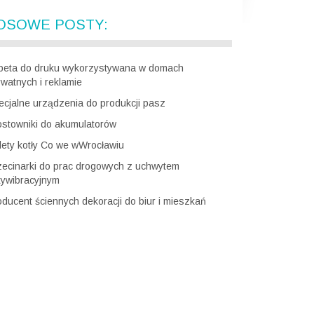
OSOWE POSTY:
peta do druku wykorzystywana w domach
ywatnych i reklamie
ecjalne urządzenia do produkcji pasz
ostowniki do akumulatorów
lety kotły Co we wWrocławiu
zecinarki do prac drogowych z uchwytem
tywibracyjnym
oducent ściennych dekoracji do biur i mieszkań