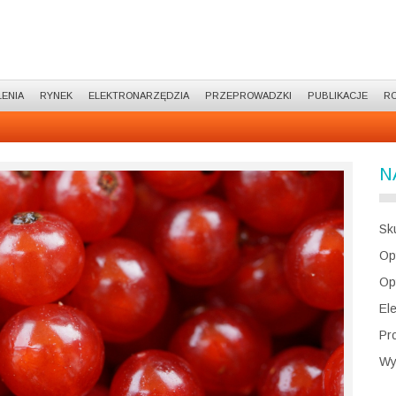
ENIA
RYNEK
ELEKTRONARZĘDZIA
PRZEPROWADZKI
PUBLIKACJE
R
N
Sk
Op
Op
El
Pr
Wy