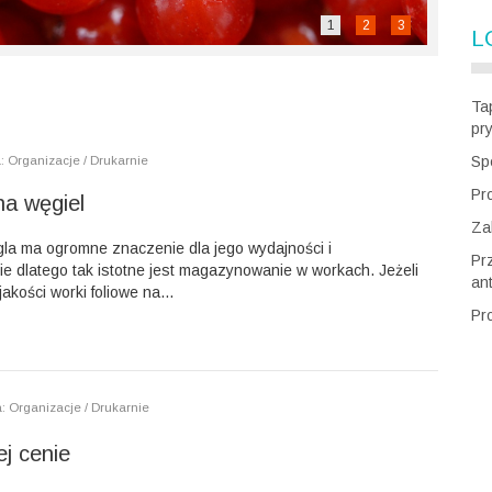
1
2
3
L
Ta
pr
Sp
: Organizacje / Drukarnie
Pr
na węgiel
Za
a ma ogromne znaczenie dla jego wydajności i
Pr
ie dlatego tak istotne jest magazynowanie w workach. Jeżeli
an
akości worki foliowe na...
Pr
: Organizacje / Drukarnie
j cenie