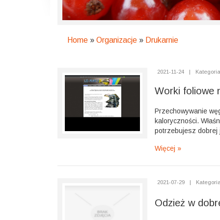
Home
»
Organizacje
»
Drukarnie
2021-11-24
|
Kategoria
Worki foliowe 
Przechowywanie węgl
kaloryczności. Właśn
potrzebujesz dobrej j
Więcej »
2021-07-29
|
Kategoria
Odzież w dobre