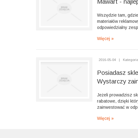
Mawart - najlep
Wszędzie tam, gdzie
materiałów reklamow
odpowiedzialny zespó
Więcej »
2016-05-04
|
Kategoria
Posiadasz skle
Wystarczy zai
Jeżeli prowadzisz sk
rabatowe, dzięki któ
zainwestować w odpow
Więcej »