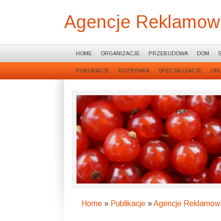
Agencje Reklamow
HOME
ORGANIZACJE
PRZEBUDOWA
DOM
PUBLIKACJE
ROZRYWKA
SPECJALIZACJE
UR
Home
»
Publikacje
»
Agencje Reklamow