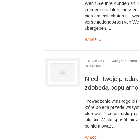
Wenn Sie Ihre Kunden an 
erinnern möchten, müssen 
dies am einfachsten ist, we
verschiedene Arten von W
übergeben....
Więcej »
2016-05-23
|
Kategoria: Publik
Reklamowe
Niech twoje produkt
zdobędą popularno
Prowadzenie własnego bizn
które polega przede wszyst
oferować klientom usługi i 
jakości. W jaki sposób moż
poinformować...
Więcej »