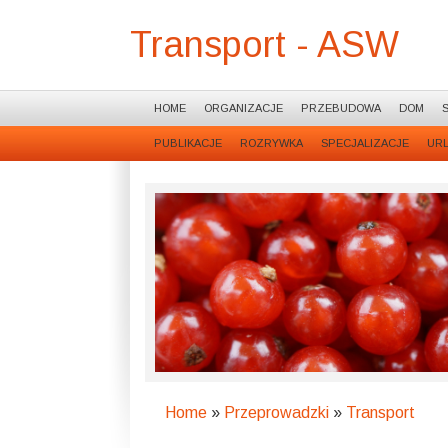
Transport - ASW
HOME
ORGANIZACJE
PRZEBUDOWA
DOM
PUBLIKACJE
ROZRYWKA
SPECJALIZACJE
UR
Home
»
Przeprowadzki
»
Transport