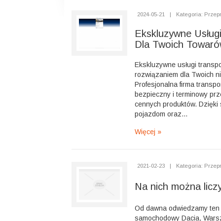
2024-05-21
|
Kategoria: Przep
Ekskluzywne Usług
Dla Twoich Towar
Ekskluzywne usługi transp
rozwiązaniem dla Twoich n
Profesjonalna firma transp
bezpieczny i terminowy pr
cennych produktów. Dzięki 
pojazdom oraz...
Więcej »
2021-02-23
|
Kategoria: Przep
Na nich można licz
Od dawna odwiedzamy ten 
samochodowy Dacia, Warsza