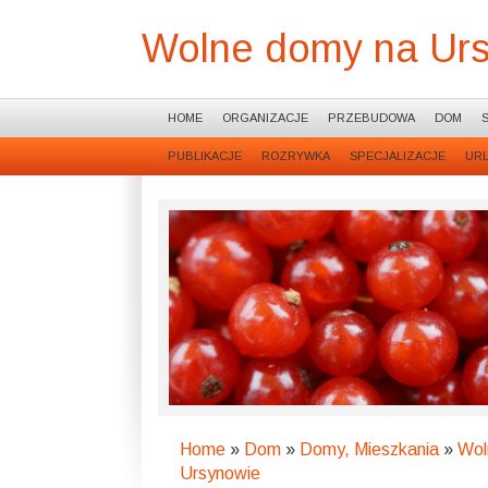
Wolne domy na Ur
HOME
ORGANIZACJE
PRZEBUDOWA
DOM
PUBLIKACJE
ROZRYWKA
SPECJALIZACJE
UR
Home
»
Dom
»
Domy, Mieszkania
»
Wol
Ursynowie