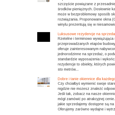
szczęście powiązane z przesadnie
środków pieniężnych. Dosłownie k
może w bezproblemowy sposób sko
rozwiązania. Proponowane okna (Ol
winylu prezentują się w niesamowici
Luksusowe rezydencje na sprzed
Rzetelne i terminowo wywiązująca
przeprowadzanych etapów budowy 
oferuje zainteresowanym nabywc
jednorodzinne na sprzedaż, o po
standardzie wyposażenia i wykoń
rezydencje to obiekty, których pow
sto metrów...
Dobre i tanie okiennice dla każdeg
Czy chciałbyś wymienić swoje star
nigdzie nie możesz znaleźć odpow
Jeśli tak, zobacz na nasze okienni
mógł zamówić po atrakcyjnej cenie
jakie sprzedajemy dostępne są na s
Oferujemy zarówno wydajne i wytrzy