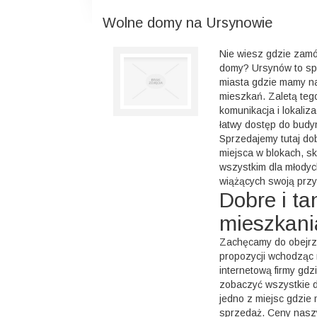
Wolne domy na Ursynowie
Nie wiesz gdzie zamó
domy? Ursynów to spo
miasta gdzie mamy na
mieszkań. Zaletą tego
komunikacja i lokaliz
łatwy dostęp do budy
Sprzedajemy tutaj do
miejsca w blokach, s
wszystkim dla młody
wiążących swoją przy
Dobre i ta
mieszkani
Zachęcamy do obejrz
propozycji wchodząc 
internetową firmy gdz
zobaczyć wszystkie 
jedno z miejsc gdzie
sprzedaż. Ceny nas