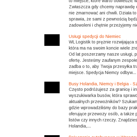
to miejsce, które warto odwiedzić 
Zwłaszcza gdy chcemy naprawdę d
nie zmarnować ani chwili. Działa t
sprawia, że sami z pewnością będz
zadowoleni i chętnie przeżyjemy nie
Usługi spedycji do Niemiec
WL Logistik to prężnie rozwijająca 
która ma na swoim koncie wiele zr
Od lat poszerzamy nasze usługi, p
ofertę. Jesteśmy zaufanym zespołe
zadba o to, aby Twoja przesyłka tr
miejsce. Spedycja Niemcy odbyw...
Busy Holandia, Niemcy i Belgia - 
Często podróżujesz za granicę i in
wyszukiwarka busów, która sprawdz
aktualnych przewoźników? Szukam 
gdzie wprowadziliśmy do bazy prak
oferujące przewozy osób, a także
listów czy innych rzeczy. Znajdzie
Holandia,...