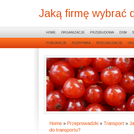
Jaką firmę wybrać 
HOME
ORGANIZACJE
PRZEBUDOWA
DOM
PUBLIKACJE
ROZRYWKA
SPECJALIZACJE
UR
Home
»
Przeprowadzki
»
Transport
»
Ja
do transportu?