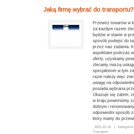
Jaką firmę wybrać do transportu?
Przewóz towarów w kr
za każdym razem zleco
będzie w stanie w pro
sposób podejść do t
przez nas zadania. Ki
aspektami podczas w
oferty, uzyskamy pew
zlecamy naszą usług
specjalistom w tym za
razie należy więc zw
uwagę na odpowiedni
posiada wybrana prze
Okazuje się zatem, 
w kraju powinniśmy 
dobrym i renomowany
odpowiedni sposób za
który mamy do przewi
2021-02-16
|
Kategoria
Transport