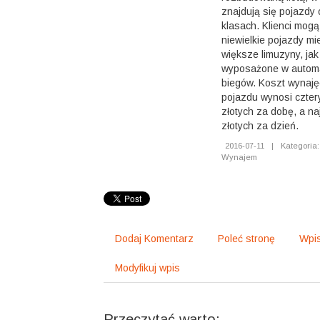
znajdują się pojazdy
klasach. Klienci mog
niewielkie pojazdy mie
większe limuzyny, jak
wyposażone w automa
biegów. Koszt wynaję
pojazdu wynosi cztery
złotych za dobę, a n
złotych za dzień.
2016-07-11
|
Kategoria:
Wynajem
Dodaj Komentarz
Poleć stronę
Wpis
Modyfikuj wpis
Przeczytać warto: