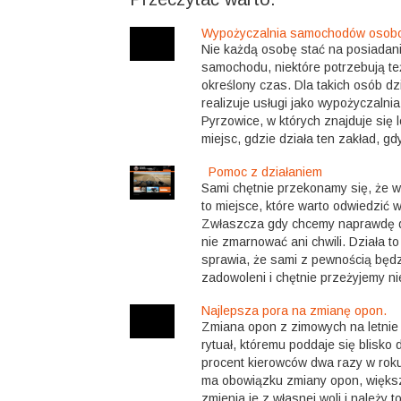
Wypożyczalnia samochodów osobo
Nie każdą osobę stać na posiadan
samochodu, niektóre potrzebują też
określony czas. Dla takich osób dzi
realizuje usługi jako wypożyczaln
Pyrzowice, w których znajduje się l
miejsc, gdzie działa ten zakład, gdy
Pomoc z działaniem
Sami chętnie przekonamy się, że 
to miejsce, które warto odwiedzić 
Zwłaszcza gdy chcemy naprawdę d
nie zmarnować ani chwili. Działa t
sprawia, że sami z pewnością będz
zadowoleni i chętnie przeżyjemy nie
Najlepsza pora na zmianę opon.
Zmiana opon z zimowych na letnie i
rytuał, któremu poddaje się blisko 
procent kierowców dwa razy w roku
ma obowiązku zmiany opon, więks
zmienia je z własnej woli i należy 