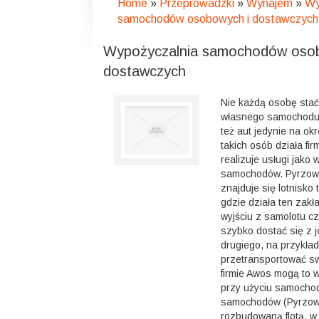
Home
»
Przeprowadzki
»
Wynajem
»
Wy
samochodów osobowych i dostawczych
Wypożyczalnia samochodów osob
dostawczych
Nie każdą osobę stać
własnego samochodu,
też aut jedynie na ok
takich osób działa fi
realizuje usługi jako
samochodów. Pyrzowi
znajduje się lotnisko 
gdzie działa ten zakł
wyjściu z samolotu c
szybko dostać się z 
drugiego, na przykład
przetransportować sw
firmie Awos mogą to
przy użyciu samocho
samochodów (Pyrzow
rozbudowaną flotą, w 