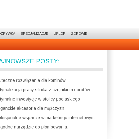
OZRYWKA
SPECJALIZACJE
URLOP
ZDROWIE
AJNOWSZE POSTY:
uteczne rozwiązania dla kominów
tymalizacja pracy silnika z czujnikiem obrotów
tymalne inwestycje w stolicy podlaskiego
eganckie akcesoria dla mężczyzn
ofesjonalne wsparcie w marketingu internetowym
godne narzędzie do plombowania.