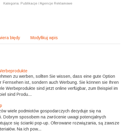
|
Kategoria: Publikacje / Agencje Reklamowe
iera błędy
Modyfikuj wpis
 Werbeprodukte
ehmen zu werben, sollten Sie wissen, dass eine gute Option
r Fernsehen ist, sondern auch Werbung. Sie können sie Ihren
e Werbeprodukte sind jetzt online verfügbar, zum Beispiel im
iel sind Produ...
p
zów wiele podmiotów gospodarczych decyduje się na
ci. Dobrym sposobem na zwrócenie uwagi potencjalnych
tujące się ścianki pop-up. Oferowane rozwiązania, są zawsze
eriałów. Na ich pow...