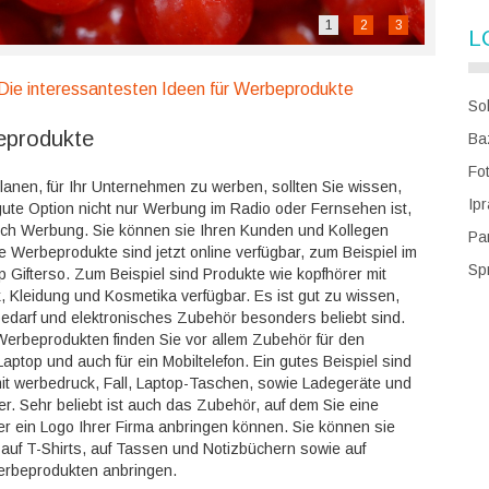
1
2
3
L
Die interessantesten Ideen für Werbeprodukte
So
beprodukte
Ba
Fot
anen, für Ihr Unternehmen zu werben, sollten Sie wissen,
Ip
gute Option nicht nur Werbung im Radio oder Fernsehen ist,
ch Werbung. Sie können sie Ihren Kunden und Kollegen
Pa
e Werbeprodukte sind jetzt online verfügbar, zum Beispiel im
Sp
 Gifterso. Zum Beispiel sind Produkte wie kopfhörer mit
 Kleidung und Kosmetika verfügbar. Es ist gut zu wissen,
edarf und elektronisches Zubehör besonders beliebt sind.
Werbeprodukten finden Sie vor allem Zubehör für den
aptop und auch für ein Mobiltelefon. Ein gutes Beispiel sind
mit werbedruck, Fall, Laptop-Taschen, sowie Ladegeräte und
r. Sehr beliebt ist auch das Zubehör, auf dem Sie eine
der ein Logo Ihrer Firma anbringen können. Sie können sie
auf T-Shirts, auf Tassen und Notizbüchern sowie auf
rbeprodukten anbringen.