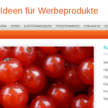
 Ideen für Werbeprodukte
ENIA
RYNEK
ELEKTRONARZĘDZIA
PRZEPROWADZKI
PUBLIKACJE
R
N
Sk
Op
Op
El
Pr
Wy