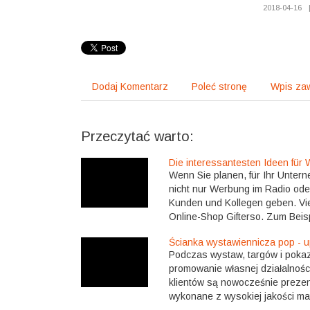
2018-04-16
Dodaj Komentarz
Poleć stronę
Wpis zaw
Przeczytać warto:
Die interessantesten Ideen für
Wenn Sie planen, für Ihr Untern
nicht nur Werbung im Radio ode
Kunden und Kollegen geben. Viel
Online-Shop Gifterso. Zum Beisp
Ścianka wystawiennicza pop - u
Podczas wystaw, targów i poka
promowanie własnej działalnoś
klientów są nowocześnie prezen
wykonane z wysokiej jakości mat