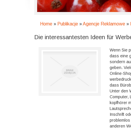
Home
»
Publikacje
»
Agencje Reklamowe
»
Die interessantesten Ideen für Wer
Wenn Sie pl
dass eine 
sondern au
geben. Viel
Online-Shop
werbedruck,
dass Bürob
Unter den 
Computer, L
kopfhörer 
Lautspreche
Inschrift o
problemlos 
anderen We