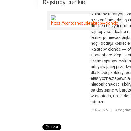
Rajstopy cienkie
Rajstopy to atrybut ko
szczególnie gdy są ci
do ciała niczym druga
rajstopy są idealne n
letnie, ponieważ piękn
nóg i dodają kobiecie
Rajstopy cienkie — of
ConteshopSklep Conte
lekkie rajstopy, wykon
oddychającej przędzy.
dla każdej kobiety, p
elastyczne,zapewniaj
niedoskonałości skóry
są dostępne w bardzo
wariantach, np. z de
tatuażu.
2022-12-22
|
Kategoria