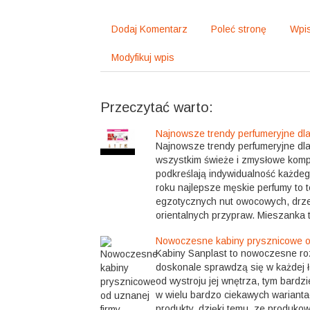
Dodaj Komentarz
Poleć stronę
Wpis
Modyfikuj wpis
Przeczytać warto:
Najnowsze trendy perfumeryjne dl
Najnowsze trendy perfumeryjne dl
wszystkim świeże i zmysłowe komp
podkreślają indywidualność każde
roku najlepsze męskie perfumy to te
egzotycznych nut owocowych, drz
orientalnych przypraw. Mieszanka t
Nowoczesne kabiny prysznicowe od
Kabiny Sanplast to nowoczesne ro
doskonale sprawdzą się w każdej ł
od wystroju jej wnętrza, tym bardz
w wielu bardzo ciekawych wariant
produkty, dzięki temu, ze produko