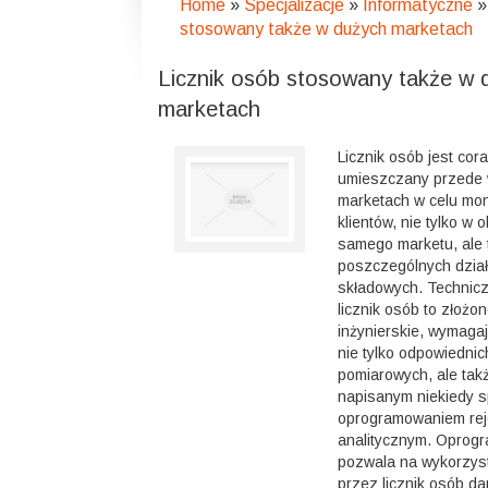
Home
»
Specjalizacje
»
Informatyczne
stosowany także w dużych marketach
Licznik osób stosowany także w 
marketach
Licznik osób jest cor
umieszczany przede 
marketach w celu mon
klientów, nie tylko w 
samego marketu, ale 
poszczególnych dział
składowych. Techniczn
licznik osób to złożo
inżynierskie, wymaga
nie tylko odpowiednic
pomiarowych, ale takż
napisanym niekiedy s
oprogramowaniem rej
analitycznym. Oprogr
pozwala na wykorzys
przez licznik osób d