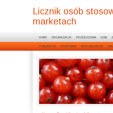
Licznik osób stoso
marketach
HOME
ORGANIZACJE
PRZEBUDOWA
DOM
PUBLIKACJE
ROZRYWKA
SPECJALIZACJE
UR