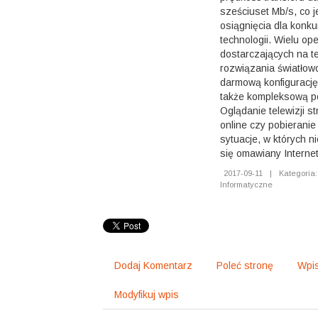
sześciuset Mb/s, co j
osiągnięcia dla konk
technologii. Wielu op
dostarczających na te
rozwiązania światło
darmową konfigurację
także kompleksową p
Oglądanie telewizji s
online czy pobieranie
sytuacje, w których n
się omawiany Interne
2017-09-11
|
Kategoria:
Informatyczne
Dodaj Komentarz
Poleć stronę
Wpis
Modyfikuj wpis