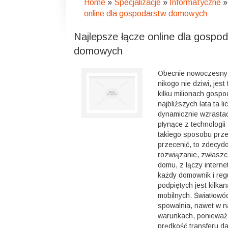
Home
»
Specjalizacje
»
Informatyczne
online dla gospodarstw domowych
Najlepsze łącze online dla gospo
domowych
Obecnie nowoczesny
nikogo nie dziwi, jes
kilku milionach gosp
najbliższych lata ta l
dynamicznie wzrastać.
płynące z technologii
takiego sposobu prze
przecenić, to zdecyd
rozwiązanie, zwłasz
domu, z łączy interne
każdy domownik i regu
podpiętych jest kilka
mobilnych. Światłowó
spowalnia, nawet w n
warunkach, poniewa
prędkość transferu d