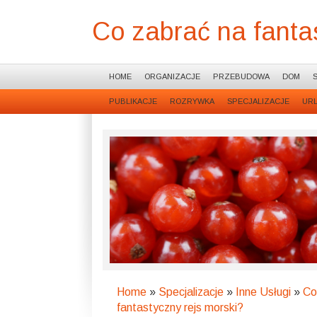
Co zabrać na fanta
HOME
ORGANIZACJE
PRZEBUDOWA
DOM
PUBLIKACJE
ROZRYWKA
SPECJALIZACJE
UR
Home
»
Specjalizacje
»
Inne Usługi
»
Co
fantastyczny rejs morski?