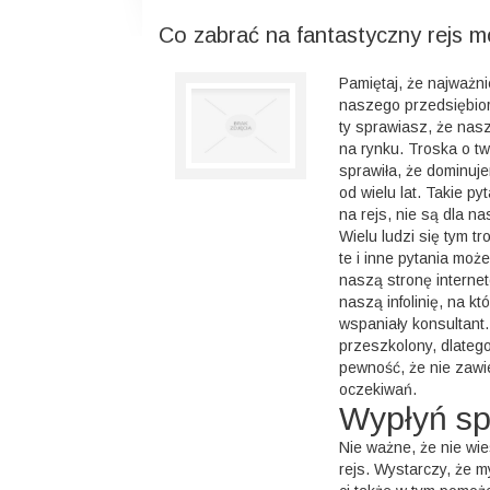
Co zabrać na fantastyczny rejs m
Pamiętaj, że najważn
naszego przedsiębiors
ty sprawiasz, że nasz
na rynku. Troska o t
sprawiła, że dominuj
od wielu lat. Takie py
na rejs, nie są dla 
Wielu ludzi się tym t
te i inne pytania mo
naszą stronę interne
naszą infolinię, na kt
wspaniały konsultant
przeszkolony, dlateg
pewność, że nie zawi
oczekiwań.
Wypłyń sp
Nie ważne, że nie wi
rejs. Wystarczy, że m