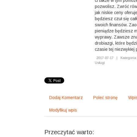
ci także w tym pomoże
pozwolisz. Zwróć rów
jak niskie ceny oferuj
będziesz czuł się ca
swoich finansów. Za
pieniądze będziesz 
wyprawy. Zawsze zna
drobiazgi, które będ
czasie tej niezwykłej 
2017-07-17
|
Kategoria:
Usługi
Dodaj Komentarz
Poleć stronę
Wpis
Modyfikuj wpis
Przeczytać warto: