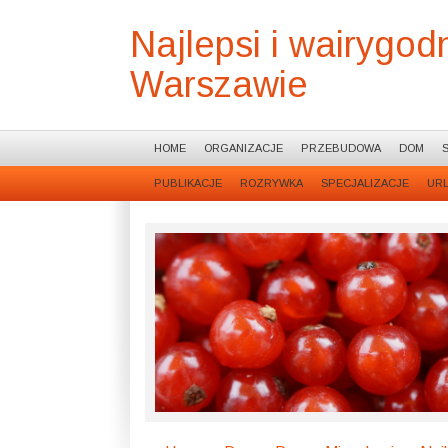
Najlepsi i wairygo
Warszawie
HOME
ORGANIZACJE
PRZEBUDOWA
DOM
PUBLIKACJE
ROZRYWKA
SPECJALIZACJE
UR