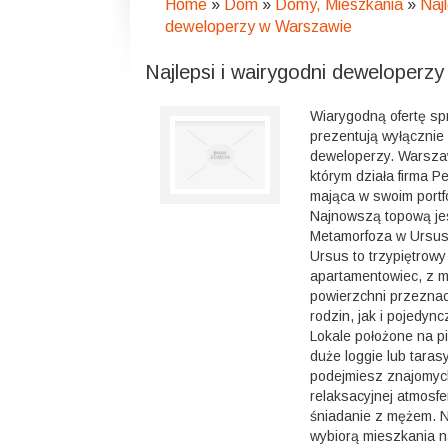
Home
»
Dom
»
Domy, Mieszkania
»
Najl
deweloperzy w Warszawie
Najlepsi i wairygodni deweloperz
Wiarygodną ofertę s
prezentują wyłącznie
deweloperzy. Warsza
którym działa firma P
mająca w swoim portfol
Najnowszą topową je
Metamorfoza w Ursus
Ursus to trzypiętrow
apartamentowiec, z m
powierzchni przezna
rodzin, jak i pojedync
Lokale położone na p
duże loggie lub tarasy
podejmiesz znajomych
relaksacyjnej atmosfe
śniadanie z mężem. N
wybiorą mieszkania n