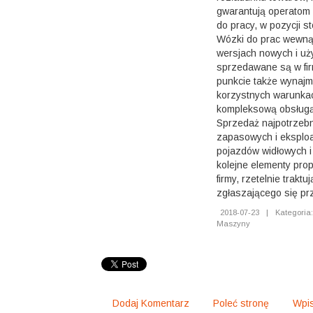
gwarantują operatom
do pracy, w pozycji st
Wózki do prac wewną
wersjach nowych i u
sprzedawane są w fir
punkcie także wynajm
korzystnych warunka
kompleksową obsługą
Sprzedaż najpotrzebn
zapasowych i eksploa
pojazdów widłowych i
kolejne elementy prop
firmy, rzetelnie trakt
zgłaszającego się pr
2018-07-23
|
Kategoria:
Maszyny
Dodaj Komentarz
Poleć stronę
Wpis