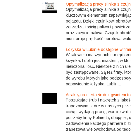
Optymalizacja pracy silnika z czuj
Optymalizacja pracy silnika z czujn
kluczowym elementem zapewniając
pojazdu. Dzięki czujnikowi obrotów
zarządza ilością paliwa i powietrza
oraz zużycie paliwa. Czujnik obrot
monitoruje prędkość obrotową wału
Łożyska w Lubinie dostępne w firm
W tak wielu maszynach i urządzeni
łożyska. Lublin jest miastem, w któ
nieliczona ilość. Niektóre z nich u
być zastępowane. Są też firmy, któ
do wyrobu których jako podzespoły
odpowiednie łożyska. Lublin...
Atrakcyjna oferta śrub z gwintem 
Poszukując śrub i nakrętek z jako
trapezowym, które w naszych prze
cichą i wydajną pracę, warto zwró
potrzeby firmy Polmech, dbającej,
zadowolenia każdego partnera bi
trapezowa wielowchodowa od tego 