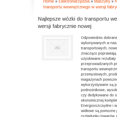
Home
»
Elektronarzędzia
»
Maszyny
»
N
transportu wewnętrznego w wersji fabry
Najlepsze wózki do transportu w
wersji fabrycznie nowej
Odpowiednio dobrane 
wykonywanych w nasz
transportowych, nowe
znacząco poprawiają 
uzyskiwane rezultaty
przeprowadzanych p
transportu wewnętrz
przemysłowych, prod
magazynach powsze
wykorzystywane są p
podnośnikowe, wysok
czy dedykowane do s
ekonomicznej komplet
Energooszczędne i w
widłowe są pomocne 
rozładunku towarów,