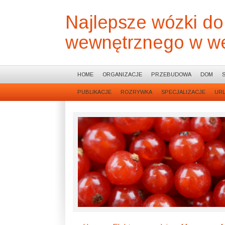
Najlepsze wózki do
wewnętrznego w wer
HOME
ORGANIZACJE
PRZEBUDOWA
DOM
PUBLIKACJE
ROZRYWKA
SPECJALIZACJE
UR