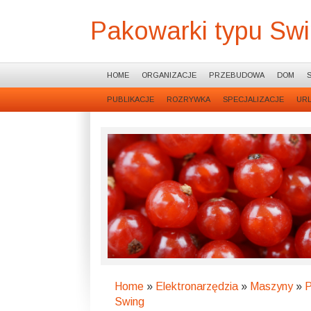
Pakowarki typu Sw
HOME
ORGANIZACJE
PRZEBUDOWA
DOM
PUBLIKACJE
ROZRYWKA
SPECJALIZACJE
UR
Home
»
Elektronarzędzia
»
Maszyny
»
P
Swing