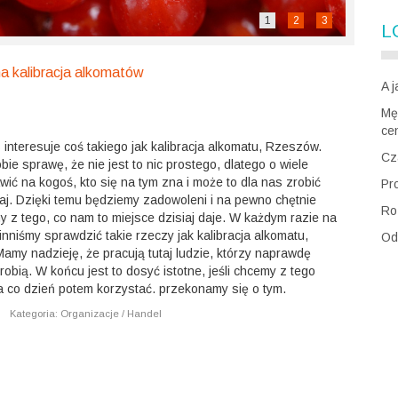
1
2
3
L
na kalibracja alkomatów
A j
Mę
cen
interesuje coś takiego jak kalibracja alkomatu, Rzeszów.
Cz
ie sprawę, że nie jest to nic prostego, dlatego o wiele
awić na kogoś, kto się na tym zna i może to dla nas zrobić
Pr
aj. Dzięki temu będziemy zadowoleni i na pewno chętnie
Ro
 z tego, co nam to miejsce dzisiaj daje. W każdym razie na
niśmy sprawdzić takie rzeczy jak kalibracja alkomatu,
Od
amy nadzieję, że pracują tutaj ludzie, którzy naprawdę
robią. W końcu jest to dosyć istotne, jeśli chcemy z tego
a co dzień potem korzystać. przekonamy się o tym.
|
Kategoria: Organizacje / Handel