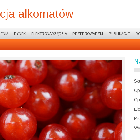
acja alkomatów
ENIA
RYNEK
ELEKTRONARZĘDZIA
PRZEPROWADZKI
PUBLIKACJE
R
N
Sk
Op
Op
El
Pr
Wy