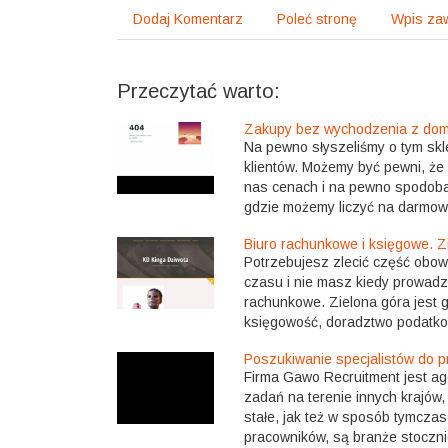
Dodaj Komentarz
Poleć stronę
Wpis zaw
Przeczytać warto:
Zakupy bez wychodzenia z do
Na pewno słyszeliśmy o tym skle
klientów. Możemy być pewni, że
nas cenach i na pewno spodobaj
gdzie możemy liczyć na darmow
Biuro rachunkowe i księgowe. Z
Potrzebujesz zlecić część obow
czasu i nie masz kiedy prowad
rachunkowe. Zielona góra jest g
księgowość, doradztwo podatko
Poszukiwanie specjalistów do p
Firma Gawo Recruitment jest a
zadań na terenie innych krajów
stałe, jak też w sposób tymcza
pracowników, są branże stocznio