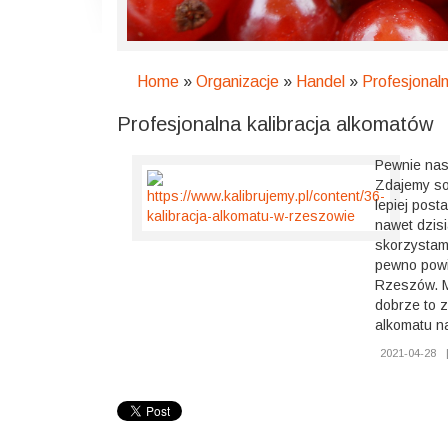
Home
»
Organizacje
»
Handel
»
Profesjonal
Profesjonalna kalibracja alkomatów
Pewnie nas 
Zdajemy sob
lepiej post
nawet dzisi
skorzystamy
pewno powin
Rzeszów. M
dobrze to z
alkomatu n
2021-04-28