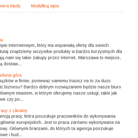
iera błędy
Modyfikuj wpis
mu
pie internetowym, który ma wspaniałą ofertę dla swoich
 tutaj znajdziemy wszystkie produkty w bardzo korzystnych dla
ą nam się takie zakupy przez internet. Warszawa to miejsce,
ą dostaw...
ielona góra
iązków w firmie, ponieważ samemu tracisz na to za dużo
zić biznesu? Bardzo dobrym rozwiązaniem będzie nasze biuro
łównym miastem, w którym oferujemy nasze usługi, takie jak
we czy po...
racy z Ukrainy
gencją pracy, która poszukuje pracowników do wykonywania
, głównie europejskich. Jest to praca zarówno wykonywana na
sowy. Głównymi branżami, do których ta agencja poszukuje
we i bud...