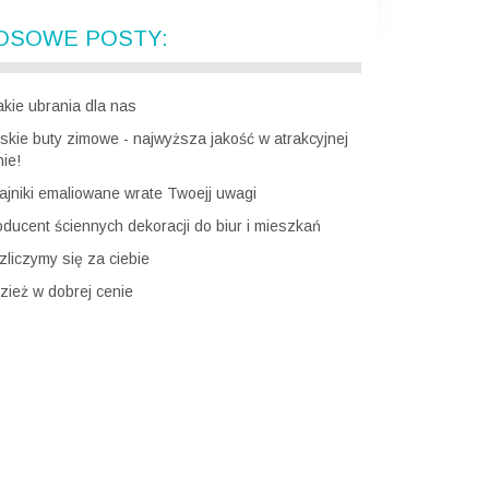
OSOWE POSTY:
akie ubrania dla nas
skie buty zimowe - najwyższa jakość w atrakcyjnej
ie!
ajniki emaliowane wrate Twoejj uwagi
oducent ściennych dekoracji do biur i mieszkań
zliczymy się za ciebie
zież w dobrej cenie