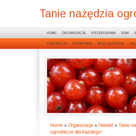
Tanie nażędzia ogr
HOME
ORGANIZACJE
PRZEBUDOWA
DOM
PUBLIKACJE
ROZRYWKA
SPECJALIZACJE
UR
Home
»
Organizacje
»
Handel
»
Tanie n
ogrodnicze dla każdego!