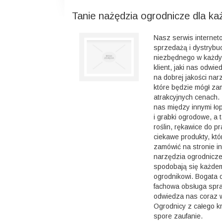
Tanie nażędzia ogrodnicze dla ka
Nasz serwis internet
sprzedażą i dystrybu
niezbędnego w każdy
klient, jaki nas odwie
na dobrej jakości nar
które będzie mógł za
atrakcyjnych cenach
nas między innymi łop
i grabki ogrodowe, a 
roślin, rękawice do pr
ciekawe produkty, kt
zamówić na stronie i
narzędzia ogrodnicze
spodobają się każd
ogrodnikowi. Bogata of
fachowa obsługa spra
odwiedza nas coraz wi
Ogrodnicy z całego k
spore zaufanie.