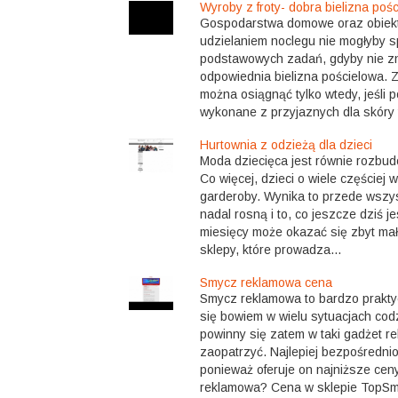
Wyroby z froty- dobra bielizna poś
Gospodarstwa domowe oraz obiekty
udzielaniem noclegu nie mogłyby s
podstawowych zadań, gdyby nie zn
odpowiednia bielizna pościelowa. 
można osiągnąć tylko wtedy, jeśli
wykonane z przyjaznych dla skóry tk
Hurtownia z odzieżą dla dzieci
Moda dziecięca jest równie rozbud
Co więcej, dzieci o wiele częściej 
garderoby. Wynika to przede wszyst
nadal rosną i to, co jeszcze dziś je
miesięcy może okazać się zbyt mał
sklepy, które prowadza...
Smycz reklamowa cena
Smycz reklamowa to bardzo prakty
się bowiem w wielu sytuacjach cod
powinny się zatem w taki gadżet r
zaopatrzyć. Najlepiej bezpośredni
ponieważ oferuje on najniższe cen
reklamowa? Cena w sklepie TopSmy