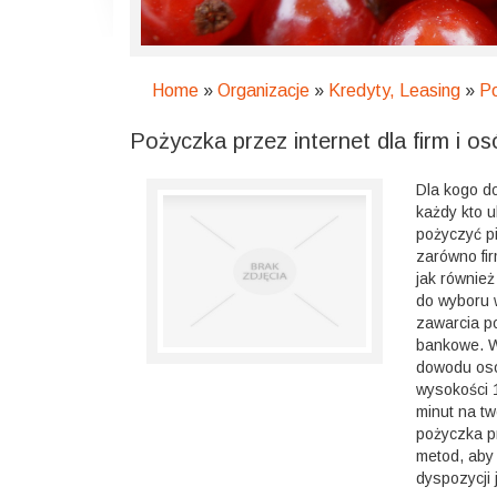
Home
»
Organizacje
»
Kredyty, Leasing
»
Po
Pożyczka przez internet dla firm i o
Dla kogo do
każdy kto u
pożyczyć pi
zarówno fir
jak równie
do wyboru w
zawarcia po
bankowe. W
dowodu oso
wysokości 
minut na tw
pożyczka pr
metod, aby 
dyspozycji