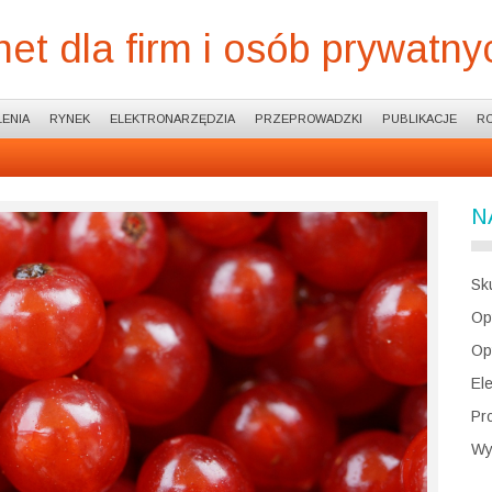
net dla firm i osób prywatny
ENIA
RYNEK
ELEKTRONARZĘDZIA
PRZEPROWADZKI
PUBLIKACJE
R
N
Sk
Op
Op
El
Pr
Wy