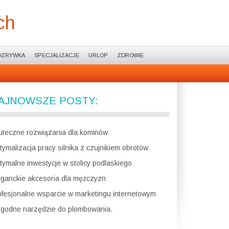
ch
OZRYWKA
SPECJALIZACJE
URLOP
ZDROWIE
AJNOWSZE POSTY:
uteczne rozwiązania dla kominów
tymalizacja pracy silnika z czujnikiem obrotów
tymalne inwestycje w stolicy podlaskiego
eganckie akcesoria dla mężczyzn
ofesjonalne wsparcie w marketingu internetowym
godne narzędzie do plombowania.