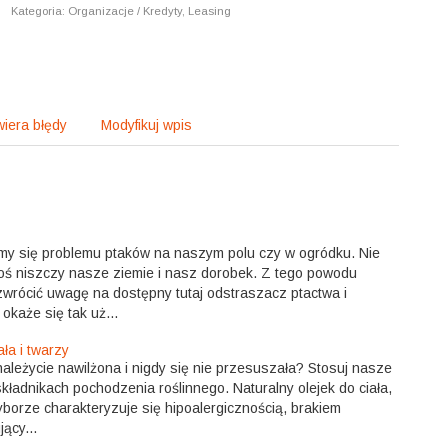
|
Kategoria: Organizacje / Kredyty, Leasing
iera błędy
Modyfikuj wpis
my się problemu ptaków na naszym polu czy w ogródku. Nie
coś niszczy nasze ziemie i nasz dorobek. Z tego powodu
wrócić uwagę na dostępny tutaj odstraszacz ptactwa i
okaże się tak uż...
ała i twarzy
należycie nawilżona i nigdy się nie przesuszała? Stosuj nasze
kładnikach pochodzenia roślinnego. Naturalny olejek do ciała,
borze charakteryzuje się hipoalergicznością, brakiem
ący...