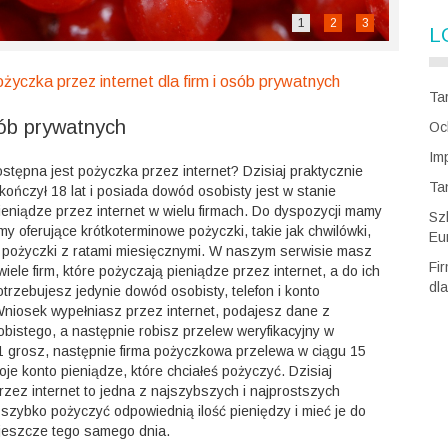
1
2
3
L
życzka przez internet dla firm i osób prywatnych
Ta
sób prywatnych
Oc
Im
stępna jest pożyczka przez internet? Dzisiaj praktycznie
Ta
kończył 18 lat i posiada dowód osobisty jest w stanie
eniądze przez internet w wielu firmach. Do dyspozycji mamy
Sz
my oferujące krótkoterminowe pożyczki, takie jak chwilówki,
Eu
ż pożyczki z ratami miesięcznymi. W naszym serwisie masz
Fi
iele firm, które pożyczają pieniądze przez internet, a do ich
dla
trzebujesz jedynie dowód osobisty, telefon i konto
niosek wypełniasz przez internet, podajesz dane z
bistego, a następnie robisz przelew weryfikacyjny w
1 grosz, następnie firma pożyczkowa przelewa w ciągu 15
oje konto pieniądze, które chciałeś pożyczyć. Dzisiaj
zez internet to jedna z najszybszych i najprostszych
szybko pożyczyć odpowiednią ilość pieniędzy i mieć je do
 jeszcze tego samego dnia.