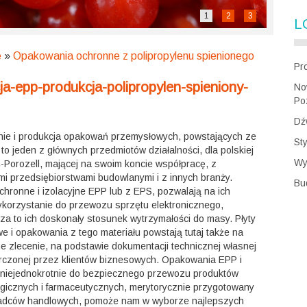
1
2
3
L
e
»
Opakowania ochronne z polipropylenu spienionego
Pr
cja-epp-produkcja-polipropylen-spieniony-
No
Po
Dź
nie i produkcja opakowań przemysłowych, powstających ze
St
 to jeden z głównych przedmiotów działalności, dla polskiej
Wy
h-Porozell, mającej na swoim koncie współpracę, z
mi przedsiębiorstwami budowlanymi i z innych branży.
Bu
chronne i izolacyjne EPP lub z EPS, pozwalają na ich
ykorzystanie do przewozu sprzętu elektronicznego,
za to ich doskonały stosunek wytrzymałości do masy. Płyty
e i opakowania z tego materiału powstają tutaj także na
e zlecenie, na podstawie dokumentacji technicznej własnej
rczonej przez klientów biznesowych. Opakowania EPP i
 niejednokrotnie do bezpiecznego przewozu produktów
ogicznych i farmaceutycznych, merytorycznie przygotowany
adców handlowych, pomoże nam w wyborze najlepszych