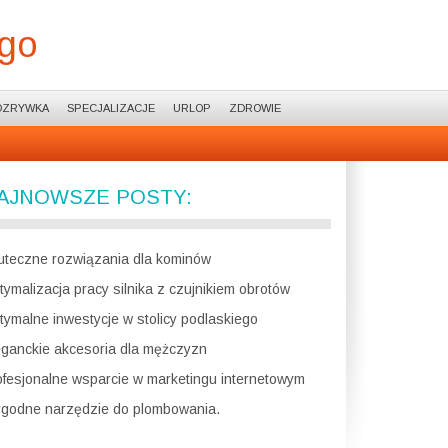
ego
OZRYWKA
SPECJALIZACJE
URLOP
ZDROWIE
AJNOWSZE POSTY:
uteczne rozwiązania dla kominów
tymalizacja pracy silnika z czujnikiem obrotów
tymalne inwestycje w stolicy podlaskiego
eganckie akcesoria dla mężczyzn
ofesjonalne wsparcie w marketingu internetowym
godne narzędzie do plombowania.