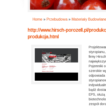
Home
»
Przebudowa
»
Materiały Budowlan
http://www.hirsch-porozell.pl/produk
produkcja.html
Projektowa
styropianu,
firmy Hirsc
największy
Pojemniki o
szerokie w
odpowiada 
styropianow
indywidualn
bądź dosta
EPS, służą
biotechnol
zespół dor