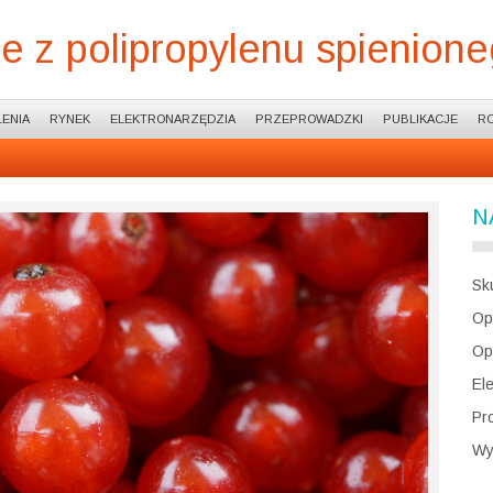
 z polipropylenu spienion
ENIA
RYNEK
ELEKTRONARZĘDZIA
PRZEPROWADZKI
PUBLIKACJE
R
N
Sk
Op
Op
El
Pr
Wy