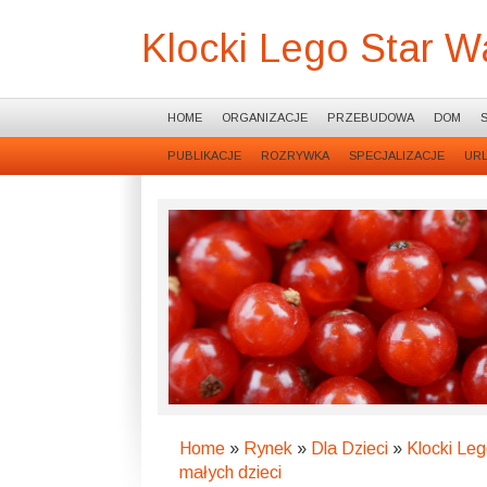
Klocki Lego Star W
HOME
ORGANIZACJE
PRZEBUDOWA
DOM
PUBLIKACJE
ROZRYWKA
SPECJALIZACJE
UR
Home
»
Rynek
»
Dla Dzieci
»
Klocki Leg
małych dzieci