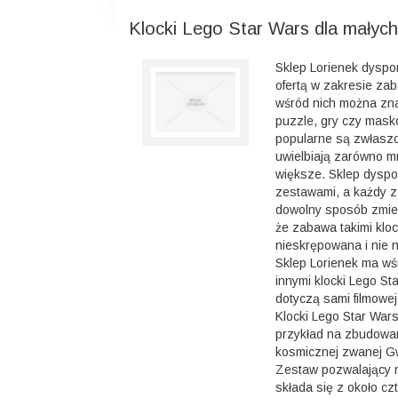
Klocki Lego Star Wars dla małych
Sklep Lorienek dysp
ofertą w zakresie zab
wśród nich można zna
puzzle, gry czy mask
popularne są zwłaszc
uwielbiają zarówno mni
większe. Sklep dyspo
zestawami, a każdy z
dowolny sposób zmien
że zabawa takimi kloc
nieskrępowana i nie n
Sklep Lorienek ma wś
innymi klocki Lego St
dotyczą sami filmowej
Klocki Lego Star War
przykład na zbudowan
kosmicznej zwanej Gw
Zestaw pozwalający n
składa się z około cz