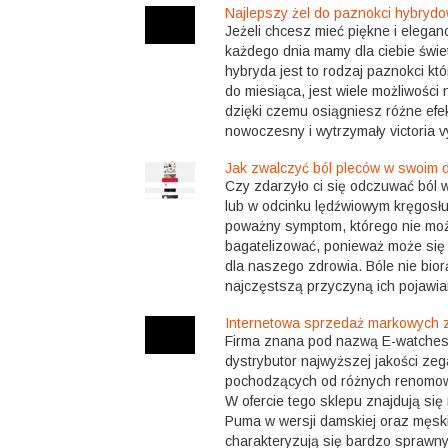
Najlepszy żel do paznokci hybryd
Jeżeli chcesz mieć piękne i elegan
każdego dnia mamy dla ciebie świe
hybryda jest to rodzaj paznokci kt
do miesiąca, jest wiele możliwości 
dzięki czemu osiągniesz różne efe
nowoczesny i wytrzymały victoria vy
Jak zwalczyć ból pleców w swoim
Czy zdarzyło ci się odczuwać ból
lub w odcinku lędźwiowym kręgosłu
poważny symptom, którego nie możn
bagatelizować, ponieważ może się 
dla naszego zdrowia. Bóle nie bior
najczęstszą przyczyną ich pojawian
Internetowa sprzedaż markowych 
Firma znana pod nazwą E-watches 
dystrybutor najwyższej jakości ze
pochodzących od różnych renomo
W ofercie tego sklepu znajdują się
Puma w wersji damskiej oraz męski
charakteryzują się bardzo sprawny