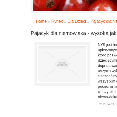
Home
»
Rynek
»
Dla Dzieci
»
Pajacyk dla n
Pajacyk dla niemowlaka - wysoka jak
NYS jest fi
upieczonyc
które pozwo
dziecięcym
dopracowan
uszycia wy
Szczególny
wszystkim 
pociecha m
cieszy oko
niemowlaka
2021-04-09