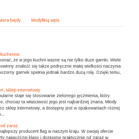
iera błędy
Modyfikuj wpis
e kuchenne
onać, że w jego kuchni ważne są nie tylko duże garnki. Wiele
powinny znaleźć się także podręczne małej wielkości naczynia
pozorny garnek spełnia jednak bardzo dużą rolę. Dzięki temu,
eń, sklep internetowy
larne staje się stosowanie zielonego jęczmienia, który
, chociaż ta właściwość jego jest najbardziej znana. Młody
ez sklep internetowy, a dostępny jest w opakowaniach różnej
...
e od zaraz
ajlepszy producent flag w naszym kraju. W swojej ofercie
szty najwyższej klasy i dostępne praktycznie od zaraz w