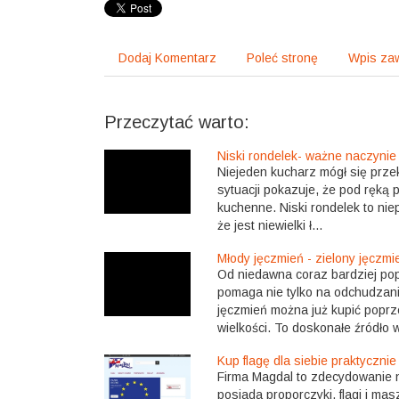
Dodaj Komentarz
Poleć stronę
Wpis zaw
Przeczytać warto:
Niski rondelek- ważne naczyni
Niejeden kucharz mógł się przek
sytuacji pokazuje, że pod ręką 
kuchenne. Niski rondelek to nie
że jest niewielki ł...
Młody jęczmień - zielony jęczmi
Od niedawna coraz bardziej popu
pomaga nie tylko na odchudzanie
jęczmień można już kupić poprz
wielkości. To doskonałe źródło w
Kup flagę dla siebie praktyczni
Firma Magdal to zdecydowanie n
posiada proporczyki, flagi i ma