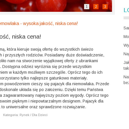
1
2
3
L
iemowlaka - wysoka jakość, niska cena!
Sa
ość, niska cena!
Mo
Wy
rmą, która kieruje swoją ofertę do wszystkich świeżo
Na
h i przyszłych rodziców. Posiadamy duże doświadczenie,
liło nam na stworzenie wyjątkowej oferty z ubrankami
Ja
i. Dostępna odzież wyróżnia się przede wszystkim
ta
iem w każdym możliwym szczególe. Oprócz tego do ich
Na
korzystano tylko najlepsze gatunkowo materiały.
be
m powodzeniem cieszy się pajacyk dla niemowlaka. Przede
doskonale układa się po założeniu. Dzięki temu Państwa
a zagwarantowany najwyższy poziom wygody. Oprócz tego
 swoim pięknym i niepowtarzalnym designem. Pajacyk dla
 to uniwersalne oraz sprawdzone rozwiązanie.
|
Kategoria: Rynek / Dla Dzieci