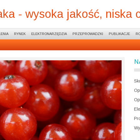
ka - wysoka jakość, niska 
ENIA
RYNEK
ELEKTRONARZĘDZIA
PRZEPROWADZKI
PUBLIKACJE
R
N
Sk
Op
Op
El
Pr
Wy