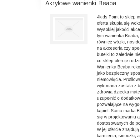
Akrylowe wanienki Beaba
4kids Point to sklep i
oferta skupia się wok
Wysokiej jakości akce
tym wanienka Beaba, 
również wózki, noside
na akcesoria czy spe
butelki to zaledwie ni
co sklep oferuje rod
Wanienka Beaba rek
jako bezpieczny spos
niemowlęcia. Profilo
wykonana została z 
zdrowia dziecka mate
uzupełnić o dodatkow
pozwalające na wygo
kąpiel. Sama marka B
się w projektowaniu 
dostosowanych do pot
W jej ofercie znajdują
karmienia, smoczki, a