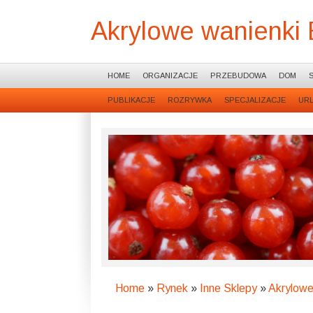
Akrylowe wanienki
HOME
ORGANIZACJE
PRZEBUDOWA
DOM
PUBLIKACJE
ROZRYWKA
SPECJALIZACJE
UR
Home
»
Rynek
»
Inne Sklepy
»
Akrylowe