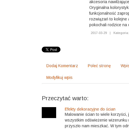
akcesoria nawilżające
Oryginalna kolorysty
funkcjonalność zapr
rozwiązań to kolejne a
pokochali rodzice na 
2017-03-29
|
Kategoria:
Dodaj Komentarz
Poleć stronę
Wpis
Modyfikuj wpis
Przeczytać warto:
Efekty dekoracyjne do ścian
Malowanie ścian to wiele korzyści, 
wszystkim odświeżenie wizerunku 
przyszło nam mieszkać. W tym odn