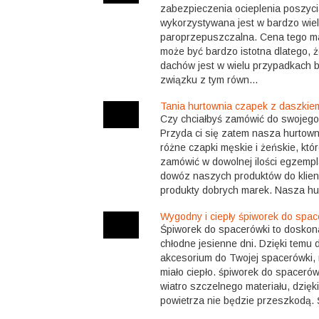
zabezpieczenia ocieplenia poszyc
wykorzystywana jest w bardzo wiel
paroprzepuszczalna. Cena tego m
może być bardzo istotna dlatego, 
dachów jest w wielu przypadkach 
związku z tym równ...
Tania hurtownia czapek z daszkie
Czy chciałbyś zamówić do swojego 
Przyda ci się zatem nasza hurtow
różne czapki męskie i żeńskie, któ
zamówić w dowolnej ilości egzempl
dowóz naszych produktów do klien
produkty dobrych marek. Nasza hur
Wygodny i ciepły śpiworek do spac
Śpiworek do spacerówki to doskon
chłodne jesienne dni. Dzięki tem
akcesorium do Twojej spacerówki,
miało ciepło. śpiworek do spacerów
wiatro szczelnego materiału, dzię
powietrza nie będzie przeszkodą. Ś