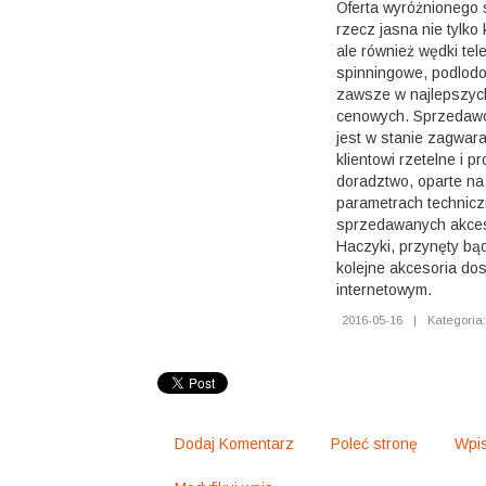
Oferta wyróżnionego 
rzecz jasna nie tylko
ale również wędki te
spinningowe, podlodo
zawsze w najlepszyc
cenowych. Sprzedawc
jest w stanie zagwa
klientowi rzetelne i p
doradztwo, oparte na
parametrach technicz
sprzedawanych akces
Haczyki, przynęty bąd
kolejne akcesoria do
internetowym.
2016-05-16
|
Kategoria:
Dodaj Komentarz
Poleć stronę
Wpis