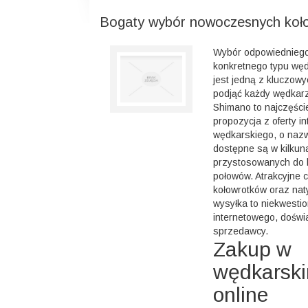
Bogaty wybór nowoczesnych koł
Wybór odpowiedniego
konkretnego typu węd
jest jedną z kluczowy
podjąć każdy wędkarz
Shimano to najczęści
propozycja z oferty i
wędkarskiego, o nazw
dostępne są w kilkun
przystosowanych do 
połowów. Atrakcyjne 
kołowrotków oraz na
wysyłka to niekwesti
internetowego, dośw
sprzedawcy.
Zakup w
wędkarski
online