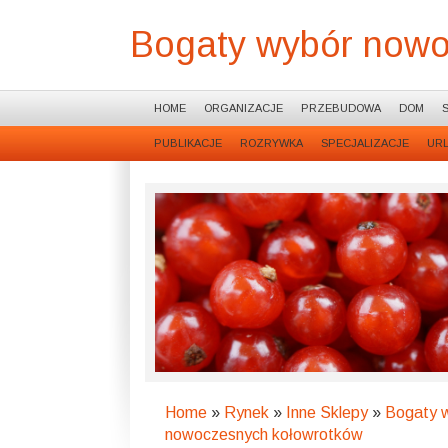
Bogaty wybór nowo
HOME
ORGANIZACJE
PRZEBUDOWA
DOM
PUBLIKACJE
ROZRYWKA
SPECJALIZACJE
UR
Home
»
Rynek
»
Inne Sklepy
»
Bogaty 
nowoczesnych kołowrotków