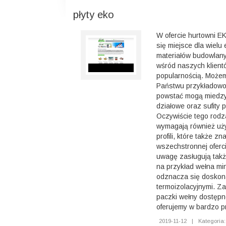
płyty eko
W ofercie hurtowni E
się miejsce dla wielu
materiałów budowlany
wśród naszych klien
popularnością. Może
Państwu przykładowo 
powstać mogą miedzy 
działowe oraz sufity
Oczywiście tego rodz
wymagają również uż
profili, które także z
wszechstronnej oferc
uwagę zasługują także
na przykład wełna min
odznacza się doskon
termoizolacyjnymi. Za
paczki wełny dostępn
oferujemy w bardzo p
2019-11-12
|
Kategoria: