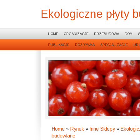
Ekologiczne płyty 
HOME
ORGANIZACJE
PRZEBUDOWA
DOM
PUBLIKACJE
ROZRYWKA
SPECJALIZACJE
UR
Home
»
Rynek
»
Inne Sklepy
»
Ekologic
budowlane