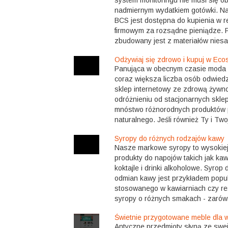
system monitoringu nie musi się o
nadmiernym wydatkiem gotówki. Na
BCS jest dostępna do kupienia w 
firmowym za rozsądne pieniądze. 
zbudowany jest z materiałów niesa
Odżywiaj się zdrowo i kupuj w Eco
Panująca w obecnym czasie moda na
coraz większa liczba osób odwiedza
sklep internetowy ze zdrową żywno
odróżnieniu od stacjonarnych skl
mnóstwo różnorodnych produktów
naturalnego. Jeśli również Ty i Twoj
Syropy do różnych rodzajów kawy
Nasze markowe syropy to wysokiej 
produkty do napojów takich jak ka
koktajle i drinki alkoholowe. Syrop 
odmian kawy jest przykładem popu
stosowanego w kawiarniach czy re
syropy o różnych smakach - zarówn
Świetnie przygotowane meble dla w
Antyczne przedmioty słyną ze swej