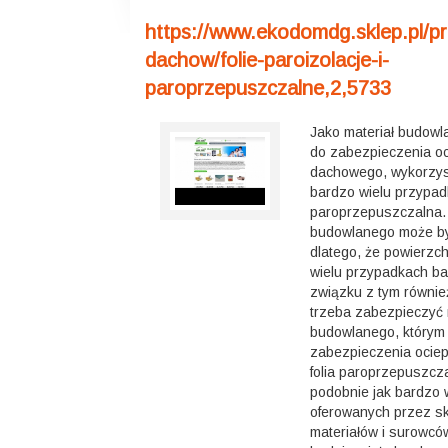
https://www.ekodomdg.sklep.pl/pr
dachow/folie-paroizolacje-i-
paroprzepuszczalne,2,5733
Jako materiał budowl
do zabezpieczenia oc
dachowego, wykorzys
bardzo wielu przypadk
paroprzepuszczalna. 
budowlanego może by
dlatego, że powierzc
wielu przypadkach ba
związku z tym równie
trzeba zabezpieczyć 
budowlanego, którym 
zabezpieczenia ocie
folia paroprzepuszczal
podobnie jak bardzo 
oferowanych przez s
materiałów i surowcó