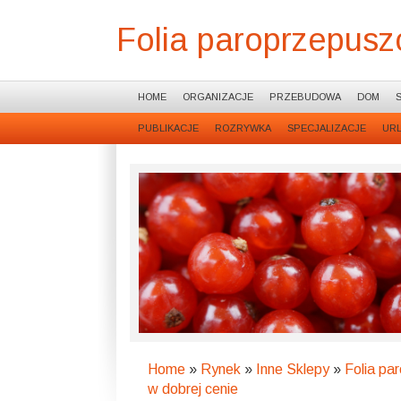
Folia paroprzepusz
HOME
ORGANIZACJE
PRZEBUDOWA
DOM
PUBLIKACJE
ROZRYWKA
SPECJALIZACJE
UR
Home
»
Rynek
»
Inne Sklepy
»
Folia pa
w dobrej cenie