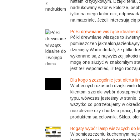
haftem krzyżykowym. Dzięki temu, ż
nadrukowany wzór w kolorze, osob
tylko na niego kolor nici, odpowia
na materiale. Jeżeli interesują cię p
Półki drewniane wiszące idealne 
Półki drewniane wiszące to świetny
pomieszczeń jak:salon,łazienka,syp
dziecięcy.Warto dodać, że półki d
wykonane są z najwyższej jakości 
mogą one służyć w znakomitym stan
jest też wspomnieć, iż tego rodzaju
Dla kogo szczególnie jest oferta fi
W obecnych czasach dzięki wielu f
klientom szeroki wybór dostępnych
typu, wówczas jesteśmy w stanie, 
wszytko co potrzebujemy w określon
niezależnie czy chodzi o pracę, bą
produktem są celowniki. Sklep, ofer
Bogaty wybór lamp wiszących do k
W pomieszczeniu kuchennym najlep