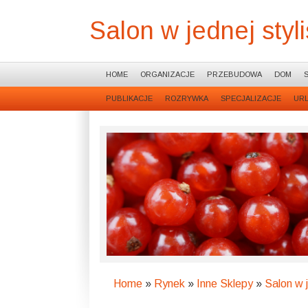
Salon w jednej styli
HOME
ORGANIZACJE
PRZEBUDOWA
DOM
PUBLIKACJE
ROZRYWKA
SPECJALIZACJE
UR
Home
»
Rynek
»
Inne Sklepy
»
Salon w j