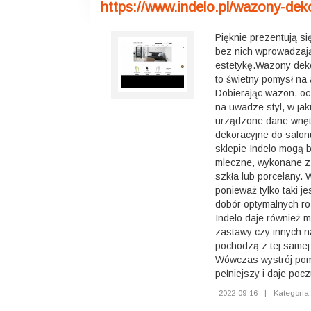
https://www.indelo.pl/wazony-dek
Pięknie prezentują się
bez nich wprowadzaj
estetykę.Wazony dek
to świetny pomysł na 
Dobierając wazon, oc
na uwadze styl, w jak
urządzone dane wnę
dekoracyjne do salo
sklepie Indelo mogą 
mleczne, wykonane z
szkła lub porcelany. 
ponieważ tylko taki j
dobór optymalnych ro
Indelo daje również 
zastawy czy innych n
pochodzą z tej samej 
Wówczas wystrój pomi
pełniejszy i daje po
2022-09-16
|
Kategoria: