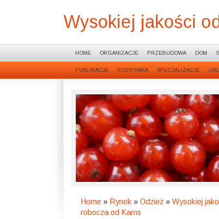
Wysokiej jakości o
HOME
ORGANIZACJE
PRZEBUDOWA
DOM
PUBLIKACJE
ROZRYWKA
SPECJALIZACJE
UR
Home
»
Rynek
»
Odzież
»
Wysokiej jako
robocza od Kams