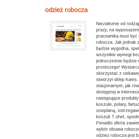
odzież robocza
Niezależnie od rodza
pracy, na wyposażen
pracownika musi być 
robocza. Jak jednak z
będzie wygodna, speł
wszystkie wymogi be
jednocześnie będzie 
prostszego! Wystarcz
skorzystać z ciekawej 
stworzył sklep Kams.
stacjonarnym, jak rów
dostępnej w interneci
następujące produkty
koszule, polary, fartu
ocieplaną, ostrzegawc
koszuli T-shirt, spodn
Ponadto oferta zawie
wybór obuwia roboc
odzież robocza jest 