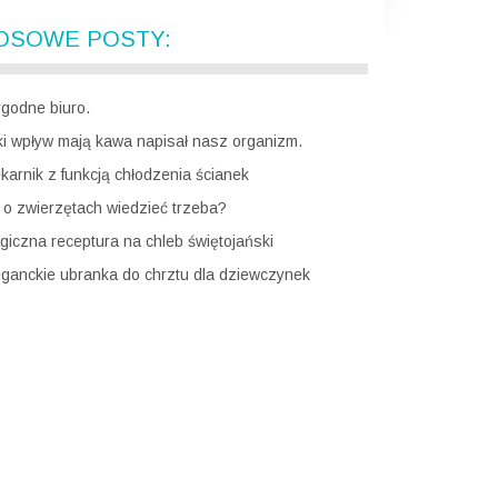
OSOWE POSTY:
godne biuro.
ki wpływ mają kawa napisał nasz organizm.
ekarnik z funkcją chłodzenia ścianek
 o zwierzętach wiedzieć trzeba?
giczna receptura na chleb świętojański
eganckie ubranka do chrztu dla dziewczynek