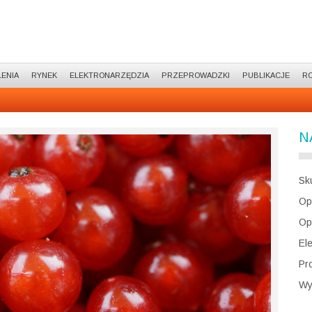
ENIA
RYNEK
ELEKTRONARZĘDZIA
PRZEPROWADZKI
PUBLIKACJE
R
N
Sk
Op
Op
El
Pr
Wy