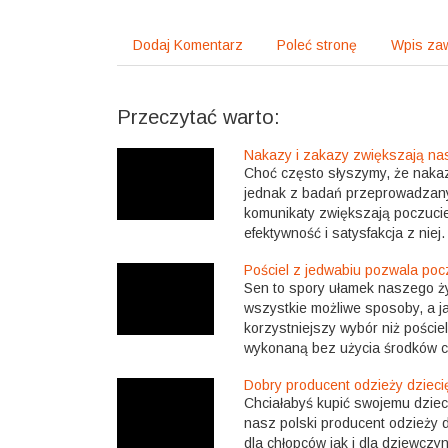
Dodaj Komentarz
Poleć stronę
Wpis zaw
Przeczytać warto:
Nakazy i zakazy zwiększają na
Choć często słyszymy, że nakaz
jednak z badań przeprowadzany
komunikaty zwiększają poczucie
efektywność i satysfakcja z niej.
Pościel z jedwabiu pozwala poc
Sen to spory ułamek naszego ży
wszystkie możliwe sposoby, a jak
korzystniejszy wybór niż pościel
wykonaną bez użycia środków c
Dobry producent odzieży dziecię
Chciałabyś kupić swojemu dziec
nasz polski producent odzieży d
dla chłopców jak i dla dziewczy