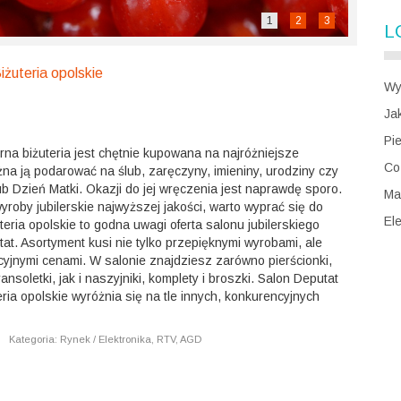
1
2
3
L
iżuteria opolskie
Wy
Ja
Pi
brna biżuteria jest chętnie kupowana na najróżniejsze
Co
na ją podarować na ślub, zaręczyny, imieniny, urodziny czy
ub Dzień Matki. Okazji do jej wręczenia jest naprawdę sporo.
Ma
yroby jubilerskie najwyższej jakości, warto wyprać się do
El
teria opolskie to godna uwagi oferta salonu jubilerskiego
at. Asortyment kusi nie tylko przepięknymi wyrobami, ale
cyjnymi cenami. W salonie znajdziesz zarówno pierścionki,
ransoletki, jak i naszyjniki, komplety i broszki. Salon Deputat
teria opolskie wyróżnia się na tle innych, konkurencyjnych
|
Kategoria: Rynek / Elektronika, RTV, AGD