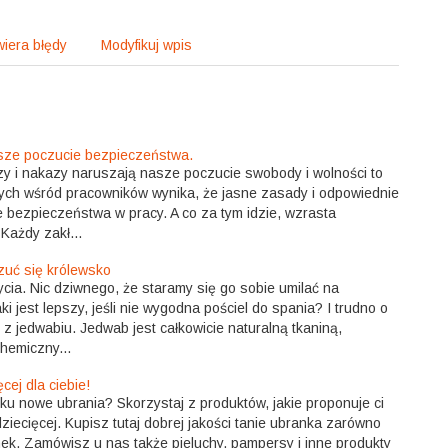
iera błędy
Modyfikuj wpis
sze poczucie bezpieczeństwa.
y i nakazy naruszają nasze poczucie swobody i wolności to
ch wśród pracowników wynika, że jasne zasady i odpowiednie
 bezpieczeństwa w pracy. A co za tym idzie, wzrasta
 Każdy zakł...
zuć się królewsko
cia. Nic dziwnego, że staramy się go sobie umilać na
i jest lepszy, jeśli nie wygodna pościel do spania? I trudno o
 z jedwabiu. Jedwab jest całkowicie naturalną tkaniną,
hemiczny...
cej dla ciebie!
ku nowe ubrania? Skorzystaj z produktów, jakie proponuje ci
ziecięcej. Kupisz tutaj dobrej jakości tanie ubranka zarówno
nek. Zamówisz u nas także pieluchy, pampersy i inne produkty