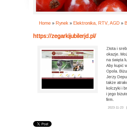
Home
»
Rynek
»
Elektronika, RTV, AGD
»
B
https://zegarkijubilerjd.pl/
Złota i sre
okazje. Moż
na święta l
Aby kupić w
Opola. Biżu
Jerzy Deput
także atrak
kolczyki i b
i jego biżu
firm.
2023-11-23