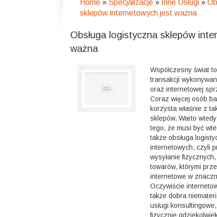
Home
»
Specjalizacje
»
Inne Usługi
»
Ob
sklepów internetowych jest ważna
Obsługa logistyczna sklepów inte
ważna
Współczesny świat to
transakcji wykonywan
oraz internetowej sp
Coraz więcej osób ba
korzysta właśnie z ta
sklepów. Warto wted
tego, że musi być wt
także obsługa logist
internetowych, czyli 
wysyłanie fizycznych,
towarów, którymi prze
internetowe w znaczn
Oczywiście interneto
także dobra niemateri
usługi konsultingowe,
fizycznie gdziekolwie