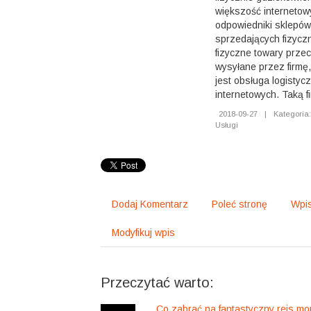
większość internetow
odpowiedniki sklepów
sprzedających fizyczn
fizyczne towary prze
wysyłane przez firmę,
jest obsługa logistyc
internetowych. Taką f
2018-09-27
|
Kategoria:
Usługi
Dodaj Komentarz
Poleć stronę
Wpis
Modyfikuj wpis
Przeczytać warto:
Co zabrać na fantastyczny rejs mo