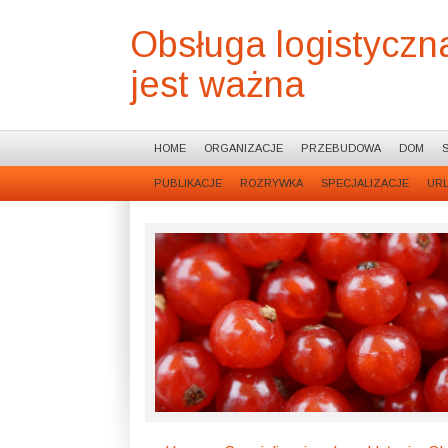
Obsługa logistyczn
jest ważna
HOME
ORGANIZACJE
PRZEBUDOWA
DOM
PUBLIKACJE
ROZRYWKA
SPECJALIZACJE
UR