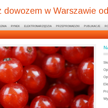
z dowozem w Warszawie od
ENIA
RYNEK
ELEKTRONARZĘDZIA
PRZEPROWADZKI
PUBLIKACJE
R
N
Sk
Op
Op
El
Pr
Wy