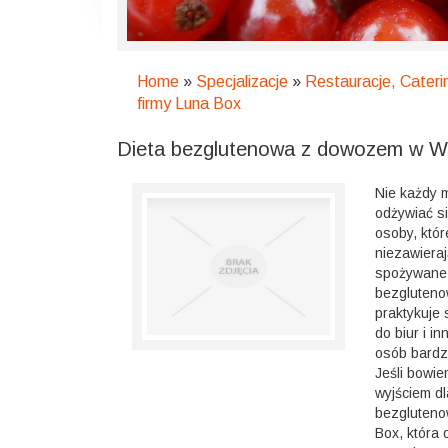
Home
»
Specjalizacje
»
Restauracje, Cateri
firmy Luna Box
Dieta bezglutenowa z dowozem w Wa
Nie każdy 
odżywiać si
osoby, któ
niezawieraj
spożywane p
bezgluteno
praktykuje
do biur i i
osób bardz
Jeśli bowie
wyjściem dl
bezgluteno
Box, która 