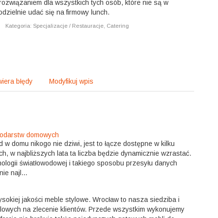
ozwiązaniem dla wszystkich tych osób, które nie są w
dzielnie udać się na firmowy lunch.
|
Kategoria: Specjalizacje / Restauracje, Catering
iera błędy
Modyfikuj wpis
spodarstw domowych
w domu nikogo nie dziwi, jest to łącze dostępne w kilku
, w najbliższych lata ta liczba będzie dynamicznie wzrastać.
hnologii światłowodowej i takiego sposobu przesyłu danych
e najl...
ysokiej jakości meble stylowe. Wrocław to nasza siedziba i
eblowych na zlecenie klientów. Przede wszystkim wykonujemy