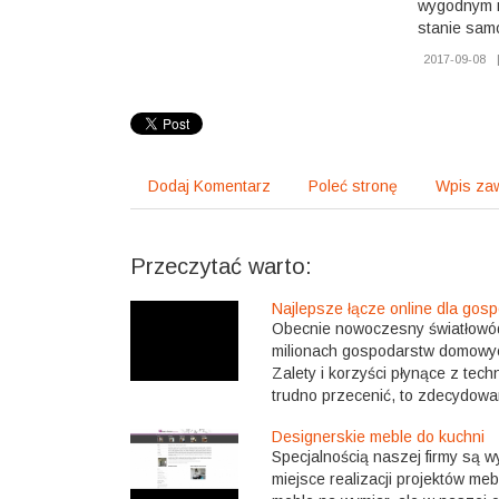
wygodnym r
stanie samo
2017-09-08
Dodaj Komentarz
Poleć stronę
Wpis zaw
Przeczytać warto:
Najlepsze łącze online dla go
Obecnie nowoczesny światłowód 
milionach gospodarstw domowych
Zalety i korzyści płynące z tec
trudno przecenić, to zdecydowani
Designerskie meble do kuchni
Specjalnością naszej firmy są w
miejsce realizacji projektów m