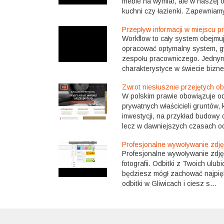
meble na wymiar, ale w naszej o
kuchni czy łazienki. Zapewniamy
Przepływ informacji w miejscu p
Workflow to cały system obejmuj
opracować optymalny system, gw
zespołu pracowniczego. Jednym
charakterystyce w świecie bizne
Zwrot niesłusznie przejętych o
W polskim prawie obowiązuje od 
prywatnych właścicieli gruntów,
inwestycji, na przykład budowy 
lecz w dawniejszych czasach od
Profesjonalne wywoływanie zdję
Profesjonalne wywoływanie zdję
fotografii. Odbitki z Twoich ulu
będziesz mógł zachować najpięk
odbitki w Gliwicach i ciesz s...