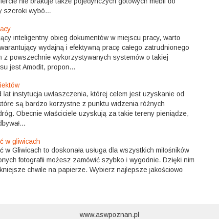
fercie nie brakuje także pojedynczych gotowych mebli do
 szeroki wybó...
racy
ący inteligentny obieg dokumentów w miejscu pracy, warto
arantujący wydajną i efektywną pracę całego zatrudnionego
 z powszechnie wykorzystywanych systemów o takiej
su jest Amodit, propon...
biektów
lat instytucja uwłaszczenia, której celem jest uzyskanie od
 które są bardzo korzystne z punktu widzenia różnych
dróg. Obecnie właściciele uzyskują za takie tereny pieniądze,
bywał...
ć w gliwicach
ć w Gliwicach to doskonała usługa dla wszystkich miłośników
bionych fotografii możesz zamówić szybko i wygodnie. Dzięki nim
niejsze chwile na papierze. Wybierz najlepsze jakościowo
www.aswpoznan.pl