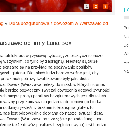
1
2
3
L
ng
»
Dieta bezglutenowa z dowozem w Warszawie od
Pra
Na
rszawie od firmy Luna Box
Dob
We
ma tak luksusową życiową sytuację, że praktycznie może
ę wszystkim, co tylko by zapragnął. Niestety są także
Fre
re skazane są na przykład na spożywanie posiłków
Na
ących glutenu. Dla takich ludzi bardzo ważne jest, aby
rzez nich potrawy kwalifikowane były jako dieta
wa. Dowóz (Warszawa należy do miast, w których również
 się bardzo pożyteczny zwyczaj dowożenia gotowej żywności
nnych miejsc pracy) posiłków bezglutenowych jest dla takich
o ważny przy zamawianiu jedzenia do firmowego biurka.
m dotknięci jesteśmy brakiem tolerancji na gluten, to
a nas jest odpowiednio dobrana do naszej sytuacji dieta
wa. Dowóz (Warszawa na szczęście posiada firmę Luna
oferuje także dowóz posiłków bezglutenowych) jest bardzo