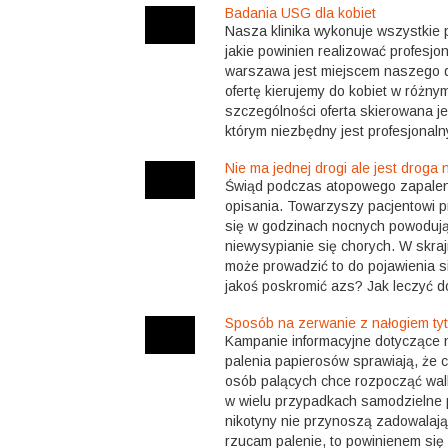
Badania USG dla kobiet
Nasza klinika wykonuje wszystkie
jakie powinien realizować profesjo
warszawa jest miejscem naszego d
ofertę kierujemy do kobiet w różny
szczególności oferta skierowana jes
którym niezbędny jest profesjonalny
Nie ma jednej drogi ale jest droga 
Świąd podczas atopowego zapaleni
opisania. Towarzyszy pacjentowi pr
się w godzinach nocnych powodują
niewysypianie się chorych. W skr
może prowadzić to do pojawienia si
jakoś poskromić azs? Jak leczyć d
Sposób na zerwanie z nałogiem ty
Kampanie informacyjne dotyczące
palenia papierosów sprawiają, że c
osób palących chce rozpocząć walk
w wielu przypadkach samodzielne 
nikotyny nie przynoszą zadowalając
rzucam palenie, to powinienem się 