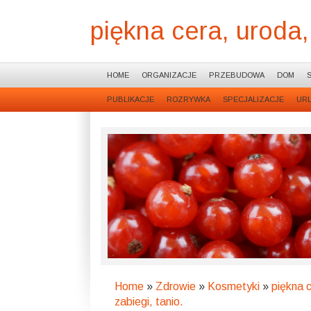
piękna cera, uroda, 
HOME
ORGANIZACJE
PRZEBUDOWA
DOM
PUBLIKACJE
ROZRYWKA
SPECJALIZACJE
UR
Home
»
Zdrowie
»
Kosmetyki
»
piękna c
zabiegi, tanio.