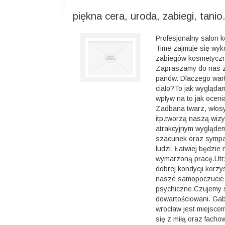
piękna cera, uroda, zabiegi, tanio
Profesjonalny salon
Time zajmuje się wy
zabiegów kosmetyczn
Zapraszamy do nas z
panów. Dlaczego war
ciało?To jak wygląd
wpływ na to jak ocenia
Zadbana twarz, włosy,
itp.tworzą naszą wiz
atrakcyjnym wygląde
szacunek oraz sympa
ludzi. Łatwiej będzie
wymarzoną pracę.Utr
dobrej kondycji korzy
nasze samopoczucie 
psychiczne.Czujemy s
dowartościowani. Ga
wrocław jest miejsce
się z miłą oraz facho