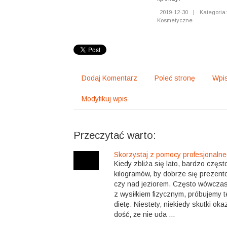
2019-12-30
|
Kategoria:
Kosmetyczne
Dodaj Komentarz
Poleć stronę
Wpis
Modyfikuj wpis
Przeczytać warto:
Skorzystaj z pomocy profesjonalne
Kiedy zbliża się lato, bardzo częst
kilogramów, by dobrze się prezent
czy nad jeziorem. Często wówcza
z wysiłkiem fizycznym, próbujemy 
dietę. Niestety, niekiedy skutki oka
dość, że nie uda ...