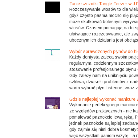
Tanie szczotki Tangle Teezer w J 
Rozczesywanie włosów to dla wielu
gdyż często pasma mocno się pląc
może skutkować bolesnym wyrywan
włosów. Czasem pomagają na to s
ułatwiające rozczesywanie, ale zw
ubocznym ich działania jest obciąż
Wybór sprawdzonych płynów do hig
Każdy dentysta zaleca swoim pac
regularnym, codziennym szczotko
stosowanie profesjonalnego płynu d
Gdy zależy nam na uniknięciu po
szkliwa, dziąseł i problemów z na
warto wybrać płyn Listerine, wraz z
Gdzie najlepiej wykonać manicure
Wykonanie perfekcyjnego manicure 
ze względów praktycznych - nie ka
pomalować paznokcie lewą ręką. 
jednak paznokcie są lepiej zadbane
gdy zajmie się nimi dobra kosmety
więc wszystkim paniom wizytę - a na