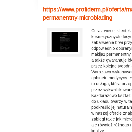
https://www.profiderm.pl/oferta/ma
permanentny-microblading
Coraz więcej klientek
kosmetycznych decydu
zabarwienie brwi pr
odpowiednio dobranym
makijaż permanentny
a także gwarantuje id
przez kolejne tygodni
Warszawa wykonywan
gabinetu medycyny es
to usługa, która prz
przez wykwalifikowany
Każdorazowo kształt 
do układu twarzy w t
podkreślić jej natural
w naszej ofercie znaj
zabiegi takie jak mic
ale również różnego rod
lipolizy.