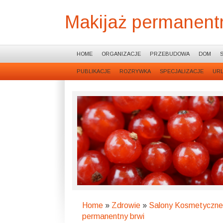
Makijaż permanent
HOME
ORGANIZACJE
PRZEBUDOWA
DOM
PUBLIKACJE
ROZRYWKA
SPECJALIZACJE
UR
Home
»
Zdrowie
»
Salony Kosmetyczne
permanentny brwi