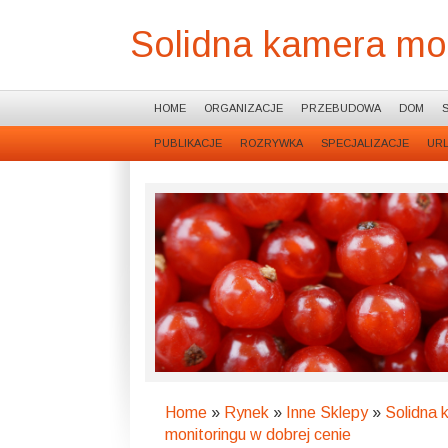
Solidna kamera mon
HOME
ORGANIZACJE
PRZEBUDOWA
DOM
PUBLIKACJE
ROZRYWKA
SPECJALIZACJE
UR
Home
»
Rynek
»
Inne Sklepy
»
Solidna 
monitoringu w dobrej cenie