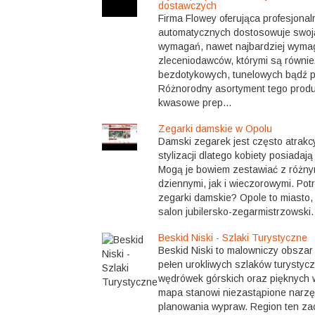
dostawczych
Firma Flowey oferująca profesjonal
automatycznych dostosowuje swoj
wymagań, nawet najbardziej wyma
zleceniodawców, którymi są równie
bezdotykowych, tunelowych bądź p
Różnorodny asortyment tego produ
kwasowe prep...
Zegarki damskie w Opolu
Damski zegarek jest często atrak
stylizacji dlatego kobiety posiadają 
Mogą je bowiem zestawiać z różny
dziennymi, jak i wieczorowymi. Pot
zegarki damskie? Opole to miasto,
salon jubilersko-zegarmistrzowski.
Beskid Niski - Szlaki Turystyczne
Beskid Niski to malowniczy obszar
pełen urokliwych szlaków turystycz
wędrówek górskich oraz pięknych 
mapa stanowi niezastąpione narz
planowania wypraw. Region ten za