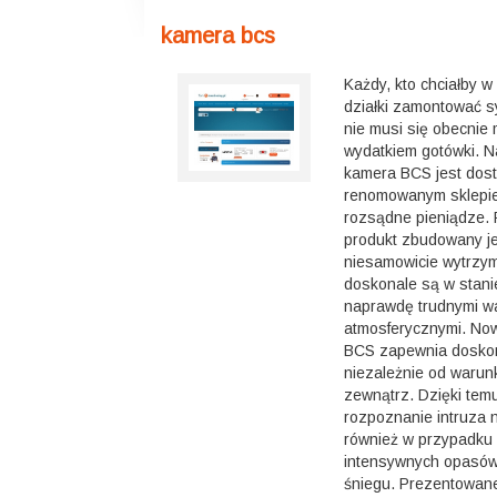
kamera bcs
Każdy, kto chciałby w
działki zamontować s
nie musi się obecnie
wydatkiem gotówki. N
kamera BCS jest dost
renomowanym sklepie
rozsądne pieniądze.
produkt zbudowany je
niesamowicie wytrzym
doskonale są w stani
naprawdę trudnymi w
atmosferycznymi. N
BCS zapewnia doskon
niezależnie od waru
zewnątrz. Dzięki temu
rozpoznanie intruza n
również w przypadku
intensywnych opasów
śniegu. Prezentowan