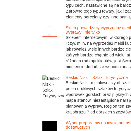
typu cech, nastawione są na bardz
Zarówno tego typu towary, jak i za
elementy porcelany czy inne pamiąt
Sklep prowadzący wyprzedaż mebl
wystawy i nie tylko
Sklepem internetowym, w którego
liczyć m.in. na wyprzedaż mebli k
jak również wiele innych bardzo ci
których bardzo chętnie od wielu la
różnego rodzaju klientów, jest Świa
momencie dodać, ze wspomniana w
Beskid Niski - Szlaki Turystyczne
Beskid Niski to malowniczy obszar
pełen urokliwych szlaków turystycz
wędrówek górskich oraz pięknych 
mapa stanowi niezastąpione narz
planowania wypraw. Region ten za
krajobrazu ? od górskich szczytów 
Wybór preparatów do mycia aut os
dostawczych