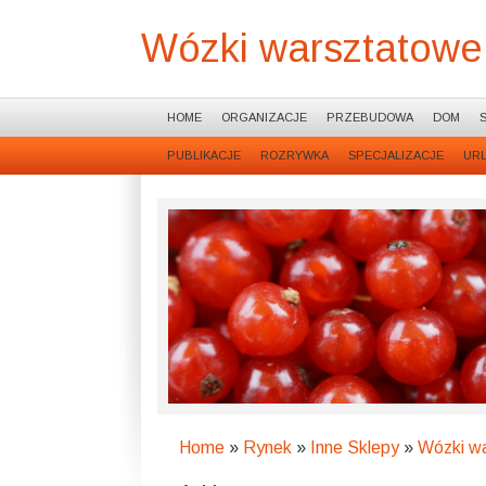
Wózki warsztatowe
HOME
ORGANIZACJE
PRZEBUDOWA
DOM
PUBLIKACJE
ROZRYWKA
SPECJALIZACJE
UR
Home
»
Rynek
»
Inne Sklepy
»
Wózki w