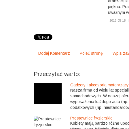
aranżacji k
piękna. Pra
uważnym wy
2016-05-18
Dodaj Komentarz
Poleć stronę
Wpis zaw
Przeczytać warto:
Gadżety i akcesoria motoryzacyj
Nasza firma od wielu lat specja
samochodowych. W naszej oferc
wyposażenia każdego auta (np. 
dodatkowych (np. niestandardow
Prostownice fryzjerskie
Kobiety mają bardzo różne upodo
równe włosy. Właśnie dlatego g