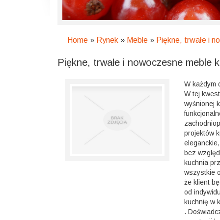
Home
»
Rynek
»
Meble
»
Piękne, trwałe i 
Piękne, trwałe i nowoczesne meble 
W każdym d
W tej kwest
wyśnionej 
funkcjonaln
zachodniopo
projektów 
eleganckie,
bez względ
kuchnia pr
wszystkie 
że klient 
od indywidu
kuchnię w ko
. Doświadc