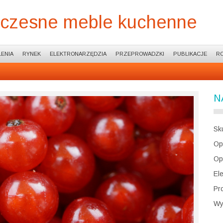
woczesne meble kuchenne
ENIA
RYNEK
ELEKTRONARZĘDZIA
PRZEPROWADZKI
PUBLIKACJE
R
N
Sk
Op
Op
El
Pr
Wy