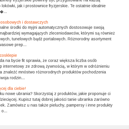
okówki, jak i prostownice fryzjerskie. Te ostatnie idealnie
�...
 osobowych i dostawczych
onalne środki do myjni automatycznych dostosowuje swoją
najbardziej wymagających zleceniodawców, którymi są również
owych, tunelowych bądź portalowych. Różnorodny asortyment
wasowe prep...
cosklepie
 na bycie fit sprawia, że coraz większa liczba osób
ep internetowy ze zdrową żywnością, w którym w odróżnieniu
na znaleźć mnóstwo różnorodnych produktów pochodzenia
woja rodzin...
cej dla ciebie!
ku nowe ubrania? Skorzystaj z produktów, jakie proponuje ci
ziecięcej. Kupisz tutaj dobrej jakości tanie ubranka zarówno
nek. Zamówisz u nas także pieluchy, pampersy i inne produkty
o...