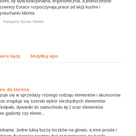
uchni, by była funkcjonalna, ergonomiczna, a jednocześnie
cownicy Estaco rozpoczynają prace od wizji kuchni i
słuchaniu klienta.
|
Kategoria: Rynek / Meble
iera błędy
Modyfikuj wpis
ne dla klientów
lizuje się w sprzedaży różnego rodzaju elementów i akcesoriów
ie znajduje się szeroki wybór niezbędnych elementów
kołpaki, dywaniki do samochodu itp.) oraz elementów
e gadżety czy eleme...
bania. Jedne lubią burzę loczków na głowie, a inne proste i
abinety fryzjerskie powinny być przygotowane na każdą