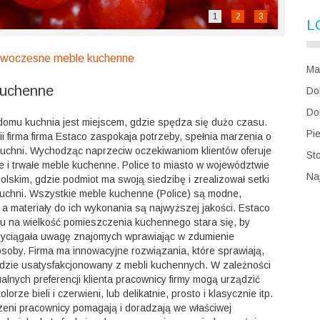
1
2
3
L
nowoczesne meble kuchenne
Ma
kuchenne
Do
Do
omu kuchnia jest miejscem, gdzie spędza się dużo czasu.
Pi
ii firma firma Estaco zaspokaja potrzeby, spełnia marzenia o
kuchni. Wychodząc naprzeciw oczekiwaniom klientów oferuje
St
e i trwałe meble kuchenne. Police to miasto w województwie
Na
lskim, gdzie podmiot ma swoją siedzibę i zrealizował setki
kuchni. Wszystkie meble kuchenne (Police) są modne,
 a materiały do ich wykonania są najwyższej jakości. Estaco
u na wielkość pomieszczenia kuchennego stara się, by
zyciągała uwagę znajomych wprawiając w zdumienie
osoby. Firma ma innowacyjne rozwiązania, które sprawiają,
będzie usatysfakcjonowany z mebli kuchennych. W zależności
alnych preferencji klienta pracownicy firmy mogą urządzić
lorze bieli i czerwieni, lub delikatnie, prosto i klasycznie itp.
zeni pracownicy pomagają i doradzają we właściwej