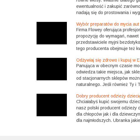
ewentualność i zakupić zarówno l
nadają się do prostowania i wyg
Wybór preparatów do mycia aut
Firma Flowey oferująca profesj
propozycję do wymagań, nawet 
przedstawiciele myjni bezdotyk
tego producenta obejmuje też k
Odżywiaj się zdrowo i kupuj w E
Panująca w obecnym czasie moda
odwiedza takie miejsca, jak skl
od stacjonarnych sklepów moż
naturalnego. Jeśli również Ty i T
Dobry producent odzieży dziecię
Chciałabyś kupić swojemu dziec
nasz polski producent odzieży d
dla chłopców jak i dla dziewczy
dla najmłodszych. Ubranka jakie 