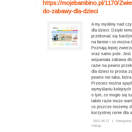
https://mojebambino.pl/1170/Zwie
do-zabawy-dla-dzieci
A my myślimy nad czy
dla dzieci. Dzięki te
przekonać się bardzie
na farmie i co można t
Poznają lepiej zwier
oraz samo pole. Jest
wspaniała zabawa dla
razie na pewno przek
dla dzieci to prosta 
pewno nie taka, która
Przecież można spędz
wymyślaniu kolejnych
o tym, co mogło się t
takim razie może war
co jeszcze możemy dzi
korzystnej cenie dla s
2021-06-17
|
Kategoria:
Usługi