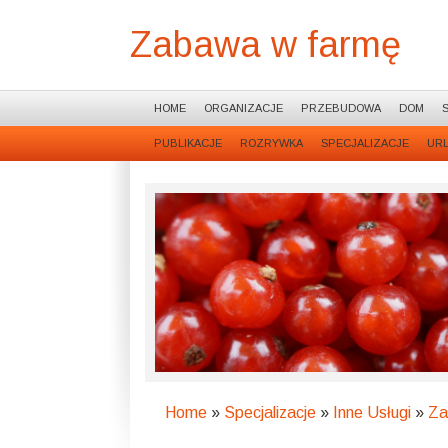
Zabawa w farmę
HOME
ORGANIZACJE
PRZEBUDOWA
DOM
PUBLIKACJE
ROZRYWKA
SPECJALIZACJE
UR
Home
»
Specjalizacje
»
Inne Usługi
»
Za