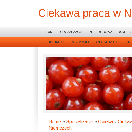
Ciekawa praca w 
HOME
ORGANIZACJE
PRZEBUDOWA
DOM
PUBLIKACJE
ROZRYWKA
SPECJALIZACJE
UR
Home
»
Specjalizacje
»
Opieka
»
Cieka
Niemczech