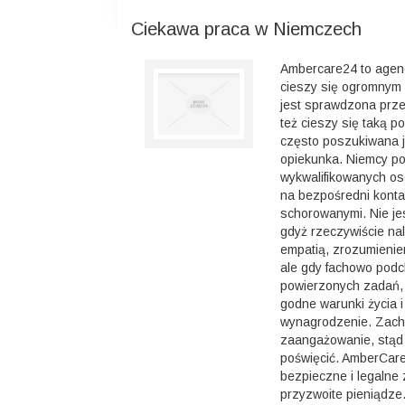
Ciekawa praca w Niemczech
Ambercare24 to agenc
cieszy się ogromnym 
jest sprawdzona prze
też cieszy się taką p
często poszukiwana j
opiekunka. Niemcy p
wykwalifikowanych os
na bezpośredni kontak
schorowanymi. Nie jes
gdyż rzeczywiście na
empatią, zrozumieniem
ale gdy fachowo podc
powierzonych zadań
godne warunki życia i
wynagrodzenie. Zach
zaangażowanie, stąd 
poświęcić. AmberCar
bezpieczne i legalne 
przyzwoite pieniądze