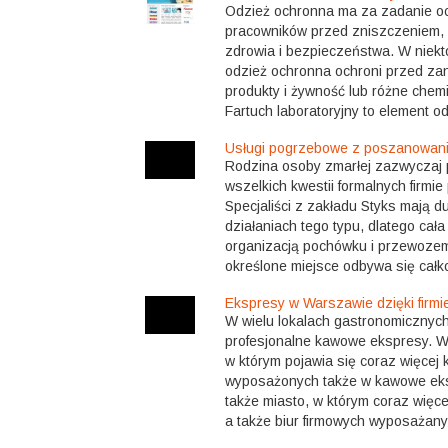
Odzież ochronna ma za zadanie oc
pracowników przed zniszczeniem, 
zdrowia i bezpieczeństwa. W niek
odzież ochronna ochroni przed za
produkty i żywność lub różne chem
Fartuch laboratoryjny to element od
Usługi pogrzebowe z poszanowani
Rodzina osoby zmarłej zazwyczaj 
wszelkich kwestii formalnych firmi
Specjaliści z zakładu Styks mają 
działaniach tego typu, dlatego cał
organizacją pochówku i przewozem
określone miejsce odbywa się całko
Ekspresy w Warszawie dzięki firmie
W wielu lokalach gastronomicznyc
profesjonalne kawowe ekspresy. W
w którym pojawia się coraz więcej k
wyposażonych także w kawowe ek
także miasto, w którym coraz więc
a także biur firmowych wyposażany