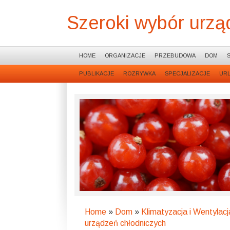
Szeroki wybór urzą
HOME
ORGANIZACJE
PRZEBUDOWA
DOM
PUBLIKACJE
ROZRYWKA
SPECJALIZACJE
UR
Home
»
Dom
»
Klimatyzacja i Wentylacj
urządzeń chłodniczych