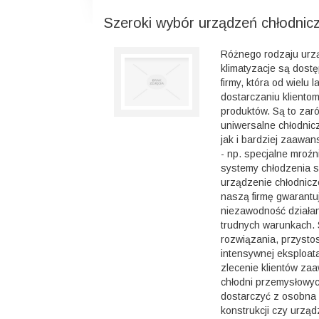
Szeroki wybór urządzeń chłodnic
Różnego rodzaju urzą
klimatyzacje są dostę
firmy, która od wielu l
dostarczaniu klientom
produktów. Są to zar
uniwersalne chłodnicz
jak i bardziej zaawa
- np. specjalne mroź
systemy chłodzenia 
urządzenie chłodnicz
naszą firmę gwarantu
niezawodność działa
trudnych warunkach. 
rozwiązania, przyst
intensywnej eksploat
zlecenie klientów za
chłodni przemysłowyc
dostarczyć z osobna 
konstrukcji czy urząd